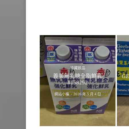
冷藏飲品
義美無乳糖全脂鮮乳
G
#158292
網站小編
-
2026 年 5 月 4 日