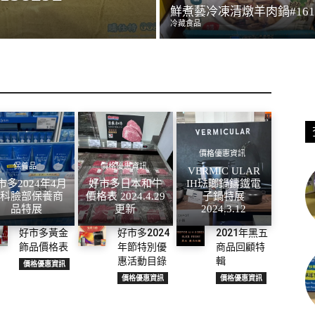
鮮煮藝冷凍清燉羊肉鍋#1614
冷藏食品
價格優惠資訊
保養品
價格優惠資訊
VERMIC ULAR
市多2024年4月
好市多日本和牛
IH琺瑯鍋鑄鐵電
專科臉部保養商
價格表 2024.4.29
子鍋特展
品特展
更新
2024.3.12
好市多黃金
好市多2024
2021年黑五
飾品價格表
年節特別優
商品回顧特
惠活動目錄
輯
價格優惠資訊
價格優惠資訊
價格優惠資訊