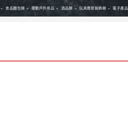
食品麵包類
運動戶外用品
酒品類
玩具應景裝飾類
電子產