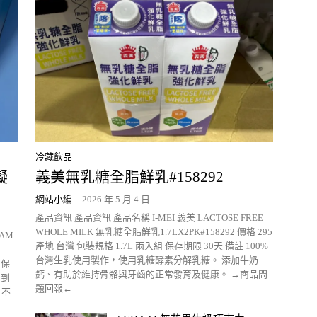
冷藏飲品
凝
義美無乳糖全脂鮮乳#158292
網站小編
-
2026 年 5 月 4 日
產品資訊 產品資訊 產品名稱 I-MEI 義美 LACTOSE FREE
WHOLE MILK 無乳糖全脂鮮乳1.7LX2PK#158292 價格 295
EAM
產地 台灣 包裝規格 1.7L 兩入組 保存期限 30天 備註 100%
台灣生乳使用製作，使用乳糖酵素分解乳糖。 添加牛奶
 保
鈣、有助於維持骨骼與牙齒的正常發育及健康。 →商品問
層到
題回報←
。不