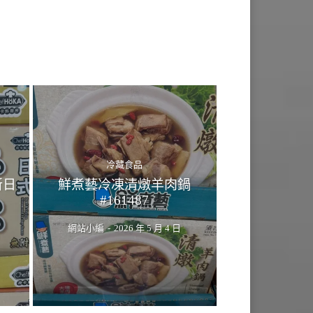
冷藏食品
所日
鮮煮藝冷凍清燉羊肉鍋
#161487
網站小編
-
2026 年 5 月 4 日