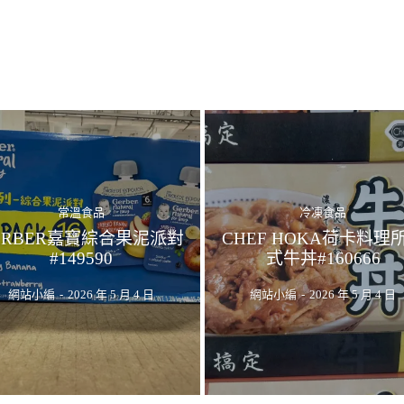
常溫食品
冷凍食品
ERBER嘉寶綜合果泥派對
CHEF HOKA荷卡料理
#149590
式牛丼#160666
網站小編
-
2026 年 5 月 4 日
網站小編
-
2026 年 5 月 4 日