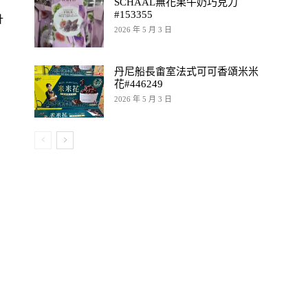
SCHAAL無花果牛奶巧克力
#153355
計
2026 年 5 月 3 日
丹尼船長畬室法式可可香頌米米
花#446249
2026 年 5 月 3 日