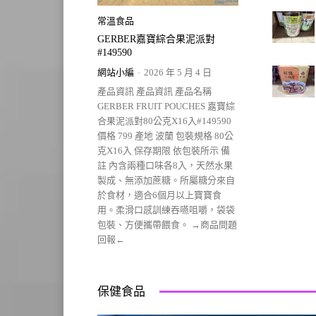
常溫食品
GERBER嘉寶綜合果泥派對
#149590
網站小編
-
2026 年 5 月 4 日
產品資訊 產品資訊 產品名稱
GERBER FRUIT POUCHES 嘉寶綜
合果泥派對80公克X16入#149590
價格 799 產地 波蘭 包裝規格 80公
克X16入 保存期限 依包裝所示 備
註 內含兩種口味各8入，天然水果
製成、無添加蔗糖。所屬糖分來自
於食材，適合6個月以上寶寶食
用。柔滑口感訓練吞嚥咀嚼，袋袋
包裝、方便攜帶餵食。 →商品問題
回報←
保健食品