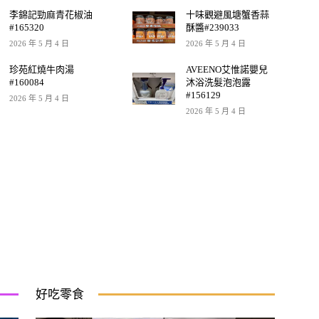
李錦記勁麻青花椒油
十味觀避風塘蟹香蒜
#165320
酥醬#239033
2026 年 5 月 4 日
2026 年 5 月 4 日
珍苑紅燒牛肉湯
AVEENO艾惟諾嬰兒
#160084
沐浴洗髮泡泡露
#156129
2026 年 5 月 4 日
2026 年 5 月 4 日
好吃零食