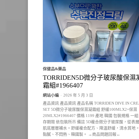
保健品&藥品
TORRIDEN5D微分子玻尿酸保濕
霜組#1966407
網站小編
-
2026 年 5 月 3 日
產品資訊 產品資訊 產品名稱 TORRIDEN DIVE IN CR
SET 5D微分子玻尿酸保濕凝霜組 舒緩100MLX2+保濕
20MLX2#1966407 價格 1199 產地 韓國 包裝規格 一組
存期限 依包裝所示 備註 5D複合微分子玻尿酸，從表
肌底層層補水。舒緩複合配方、降溫舒緩，清水質地
黏膩、不悶熱、韓國製。 →商品問題回報←