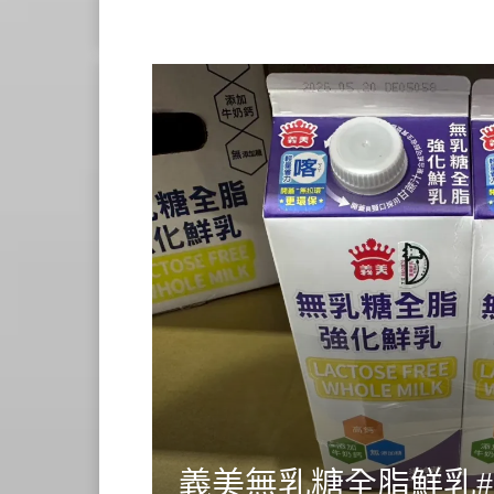
義美無乳糖全脂鮮乳#15