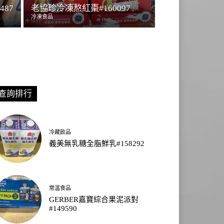
87
老協珍冷凍熬紅棗#160097
冷凍食品
查詢排行
冷藏飲品
義美無乳糖全脂鮮乳#158292
常溫食品
GERBER嘉寶綜合果泥派對
#149590