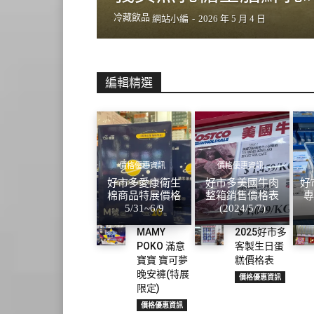
冷藏飲品
網站小編
-
2026 年 5 月 4 日
編輯精選
價格優惠資訊
價格優惠資訊
好市多愛康衛生
好市多美國牛肉
好
棉商品特展價格
整箱銷售價格表
5/31~6/9
(2024/5/7)
MAMY
2025好市多
POKO 滿意
客製生日蛋
寶寶 寶可夢
糕價格表
晚安褲(特展
價格優惠資訊
限定)
價格優惠資訊