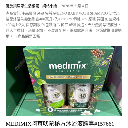
廚房與居家生活相關
網站小編
-
2026 年 5 月 4 日
產品資訊 產品資訊 產品名稱 AVEENO BABY WASH SHAMPOO 艾惟諾
嬰兒沐浴洗髮泡泡露400毫升2入#156129 價格 769 產地 韓國 包裝規格
400毫升2入 保存期限 依包裝所示 備註 韓國製造、天然燕麥萃取成分，
無人工香料、酒精添加。 不澀眼配方、細緻綿密泡沫，乾燥敏弱肌膚適
用。 →商品問題回報←
MEDIMIX阿育吠陀秘方沐浴液態皂#157661