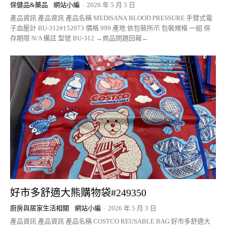
保健品&藥品
網站小編
-
2026 年 5 月 3 日
產品資訊 產品資訊 產品名稱 MEDISANA BLOOD PRESSURE 手臂式電
子血壓計 BU-312#152073 價格 999 產地 依包裝所示 包裝規格 一組 保
存期限 N/A 備註 型號 BU-312 →商品問題回報←
好市多舒適大熊購物袋#249350
廚房與居家生活相關
網站小編
-
2026 年 5 月 3 日
產品資訊 產品資訊 產品名稱 COSTCO REUSABLE BAG 好市多舒適大