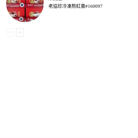
老協珍冷凍熬紅棗#160097