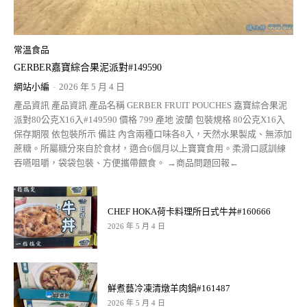
常溫食品
GERBER嘉寶綜合果泥派對#149590
網站小編
-
2026 年 5 月 4 日
產品資訊 產品資訊 產品名稱 GERBER FRUIT POUCHES 嘉寶綜合果泥
派對80公克X16入#149590 價格 799 產地 波蘭 包裝規格 80公克X16入
保存期限 依包裝所示 備註 內含兩種口味各8入，天然水果製成、無添加
蔗糖。所屬糖分來自於食材，適合6個月以上寶寶食用。柔滑口感訓練
吞嚥咀嚼，袋袋包裝、方便攜帶餵食。 →商品問題回報←
CHEF HOKA荷卡料理所日式牛丼#160666
2026 年 5 月 4 日
鮮煮藝冷凍清燉羊肉鍋#161487
2026 年 5 月 4 日