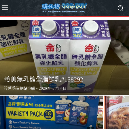
義美無乳糖全脂鮮乳#158292
冷藏飲品
網站小編
-
2026 年 5 月 4 日