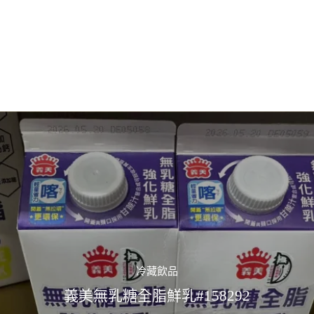
冷藏飲品
義美無乳糖全脂鮮乳#158292