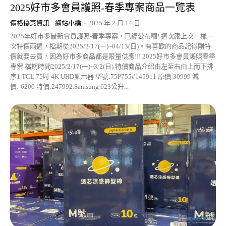
2025好市多會員護照-春季專案商品一覽表
價格優惠資訊
網站小編
-
2025 年 2 月 14 日
2025年好市多最新會員護照-春季專案，已經公布囉! 這次跟上次一樣一
次特價兩週，檔期從2025/2/17(一)~04/13(日)。有喜歡的商品記得剛特
價就要去買，因為好市多商品都是限量供應!!! 2025好市多會員護照春季
專案 檔期時間2025/2/17(一)~3/2(日) 特價商品介紹由左至右由上而下排
序1.TCL 75吋 4K UHD顯示器 型號:75P755#145911 原價:30999 減
價:-6200 特價:247992.Samsung 623公升...