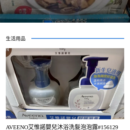
生活用品
AVEENO艾惟諾嬰兒沐浴洗髮泡泡露#156129