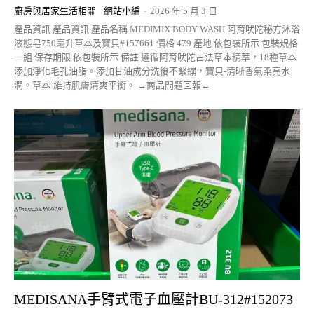
廚房與居家生活相關
網站小編
-
2026 年 5 月 3 日
產品資訊 產品資訊 產品名稱 MEDIMIX BODY WASH 阿育吠陀秘方沐浴
液態皂750毫升草本及寶貝#157661 價格 479 產地 依包裝所示 包裝規格
一組 保存期限 依包裝所示 備註 遵循阿育吠陀古法草本精萃，18種草本
添加淨化毛孔油脂。添加甘油成分洗後不緊繃，寶貝-清晰香氣柔亮水
潤。草本-維持肌膚清爽平衡。 →商品問題回報←
MEDISANA手臂式電子血壓計BU-312#152073