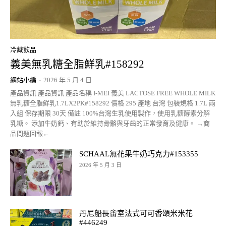
冷藏飲品
義美無乳糖全脂鮮乳#158292
網站小編
-
2026 年 5 月 4 日
產品資訊 產品資訊 產品名稱 I-MEI 義美 LACTOSE FREE WHOLE MILK
無乳糖全脂鮮乳1.7LX2PK#158292 價格 295 產地 台灣 包裝規格 1.7L 兩
入組 保存期限 30天 備註 100%台灣生乳使用製作，使用乳糖酵素分解
乳糖。 添加牛奶鈣、有助於維持骨骼與牙齒的正常發育及健康。 →商
品問題回報←
SCHAAL無花果牛奶巧克力#153355
2026 年 5 月 3 日
丹尼船長畬室法式可可香頌米米花
#446249