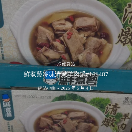
冷藏食品
鮮煮藝冷凍清燉羊肉鍋#161487
網站小編
-
2026 年 5 月 4 日