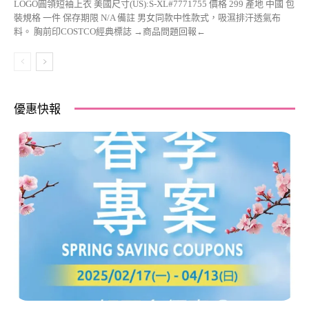
LOGO圓領短袖上衣 美國尺寸(US):S-XL#7771755 價格 299 產地 中國 包
裝規格 一件 保存期限 N/A 備註 男女同款中性款式，吸濕排汗透氣布
料。 胸前印COSTCO經典標誌 →商品問題回報←
優惠快報