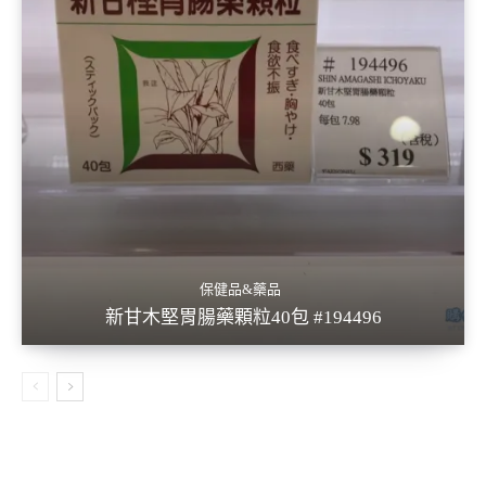
保健品&藥品
新甘木堅胃腸藥顆粒40包 #194496