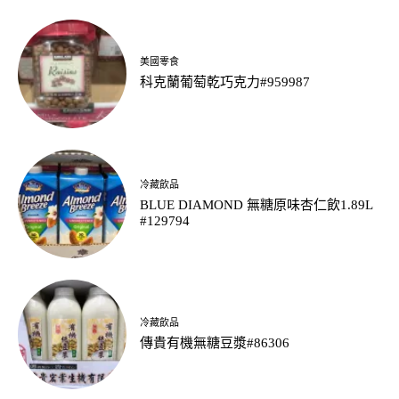
美國零食
科克蘭葡萄乾巧克力#959987
冷藏飲品
BLUE DIAMOND 無糖原味杏仁飲1.89L
#129794
冷藏飲品
傳貴有機無糖豆漿#86306