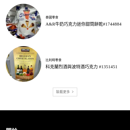
泰國零食
A&R牛奶巧克力迷你甜筒餅乾#1744884
比利時零食
科克蘭烈酒與波特酒巧克力 #1351451
裝載更多