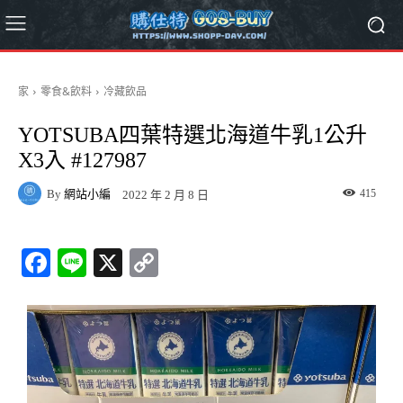
家
零食&飲料
冷藏飲品
YOTSUBA四葉特選北海道牛乳1公升
X3入 #127987
By
網站小編
415
2022 年 2 月 8 日
Fa
Li
X
C
ce
ne
op
bo
y
ok
Li
nk