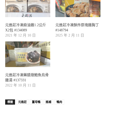
元進莊冷凍麻油雞1.2公斤
元進莊冷凍酥炸原塊雞胸丁
X2包 #134089
#148794
2021 年 12 月 10 日
2025 年 2 月 11 日
元進莊冷凍藥膳燉鮑魚烏骨
雞湯 #137331
2022 年 10 月 11 日
標籤
元進莊
薑母鴨
進補
鴨肉