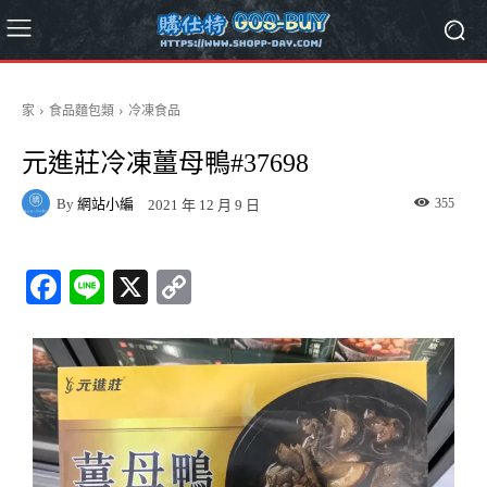
家
食品麵包類
冷凍食品
元進莊冷凍薑母鴨#37698
By
網站小編
355
2021 年 12 月 9 日
Fa
Li
X
C
ce
ne
op
bo
y
ok
Li
nk