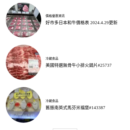
價格優惠資訊
好市多日本和牛價格表 2024.4.29更新
冷藏食品
美國特選無骨牛小排火鍋片#25737
冷藏食品
舊振南英式馬芬米福堡#143387