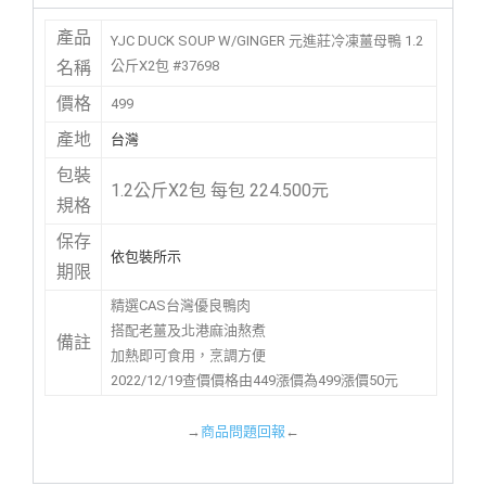
產品
YJC DUCK SOUP W/GINGER 元進莊冷凍薑母鴨 1.2
公斤X2包 #37698
名稱
價格
499
產地
台灣
包裝
1.2公斤X2包 每包 224.500元
規格
保存
依包裝所示
期限
精選CAS台灣優良鴨肉
搭配老薑及北港麻油熬煮
備註
加熱即可食用，烹調方便
2022/12/19查價價格由449漲價為499漲價50元
→
商品問題回報
←