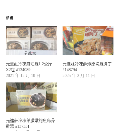
相關
元進莊冷凍麻油雞1.2公斤
元進莊冷凍酥炸原塊雞胸丁
X2包 #134089
#148794
2021 年 12 月 10 日
2025 年 2 月 11 日
元進莊冷凍藥膳燉鮑魚烏骨
雞湯 #137331