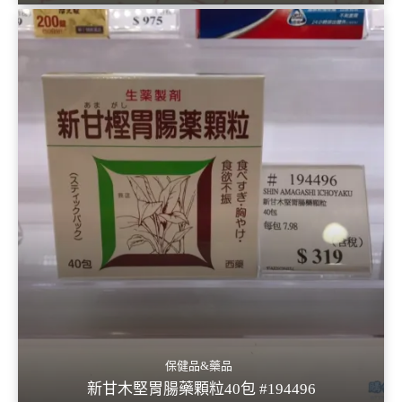
保健品&藥品
新甘木堅胃腸藥顆粒40包 #194496