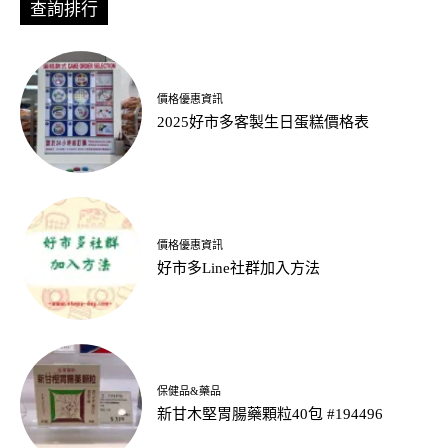
查詢排行
價格優惠資訊
2025好市多客製生日蛋糕價格表
價格優惠資訊
好市多Line社群加入方法
保健品&藥品
新甘木堅胃腸藥顆粒40包 #194496