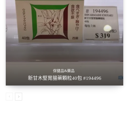
保健品&藥品
新甘木堅胃腸藥顆粒40包 #194496