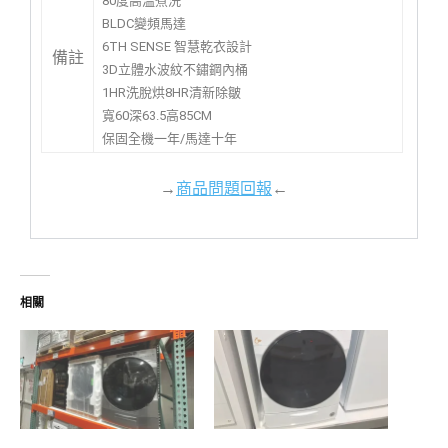
80度高溫煮洗
BLDC變頻馬達
6TH SENSE 智慧乾衣設計
備註
3D立體水波紋不鏽鋼內桶
1HR洗脫烘8HR清新除皺
寬60深63.5高85CM
保固全機一年/馬達十年
→
商品問題回報
←
相關