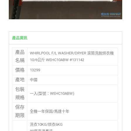
產品資訊
產品
WHIRLPOOL F/L WASHER/DRYER 滾筒洗脫烘衣機
10/6公斤 WEHC10ABW #131142
名稱
價格
13299
產地
中國
包裝
一入(型號：WEHC10ABW)
規格
保存
全機一年保固/馬達十年
期限
洗衣10KG/烘衣6KG