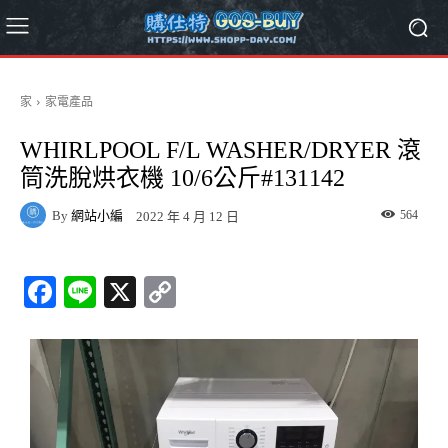
家
家電產品
WHIRLPOOL F/L WASHER/DRYER 滾
筒洗脫烘衣機 10/6公斤#131142
By
網站小編
564
2022 年 4 月 12 日
Fa
Li
X
C
ce
ne
op
bo
y
ok
Li
nk