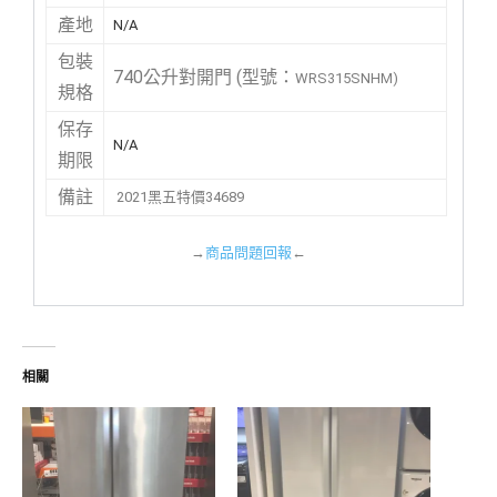
產地
N/A
包裝
740公升對開門 (型號：
WRS315SNHM)
規格
保存
N/A
期限
備註
2021黑五特價34689
→
商品問題回報
←
相關