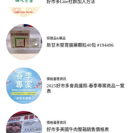
好市多Line社群加入方法
保健品&藥品
新甘木堅胃腸藥顆粒40包 #194496
價格優惠資訊
2025好市多會員護照-春季專案商品一覽
表
價格優惠資訊
好市多美國牛肉整箱銷售價格表