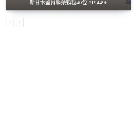
新甘木堅胃腸藥顆粒40包 #194496