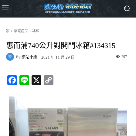
家
家電產品
冰箱
惠而浦740公升對開門冰箱#134315
By
網站小編
297
2021 年 11 月 29 日
Fa
Li
X
C
ce
ne
op
bo
y
ok
Li
nk