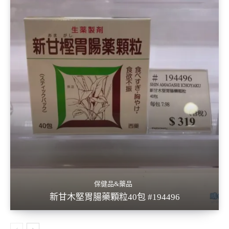
保健品&藥品
新甘木堅胃腸藥顆粒40包 #194496