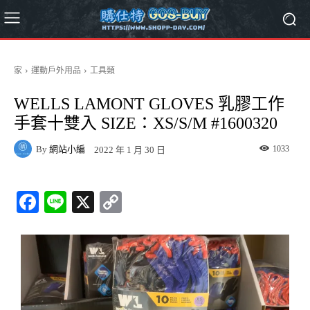
家
運動戶外用品
工具類
WELLS LAMONT GLOVES 乳膠工作
手套十雙入 SIZE：XS/S/M #1600320
By
網站小編
1033
2022 年 1 月 30 日
Fa
Li
X
C
ce
ne
op
bo
y
ok
Li
nk