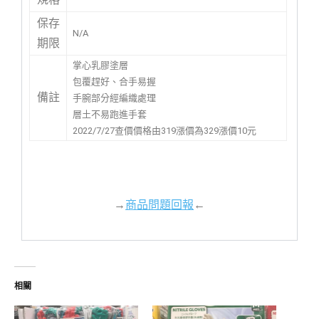
保存
N/A
期限
掌心乳膠塗層
包覆趕好、合手易握
備註
手腕部分經編織處理
層土不易跑進手套
2022/7/27查價價格由319漲價為329漲價10元
→
商品問題回報
←
相關