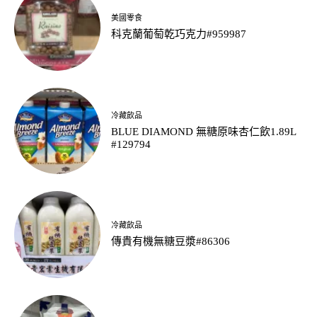
美國零食
科克蘭葡萄乾巧克力#959987
冷藏飲品
BLUE DIAMOND 無糖原味杏仁飲1.89L
#129794
冷藏飲品
傳貴有機無糖豆漿#86306