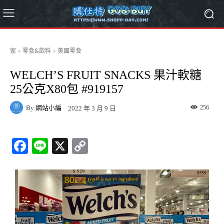
家
零食&飲料
美國零食
WELCH’S FRUIT SNACKS 果汁軟糖
25公克X80包 #919157
By
網站小編
256
2022 年 3 月 9 日
Fa
Li
X
C
ce
ne
op
bo
y
ok
Li
nk