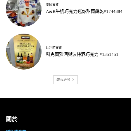
泰國零食
A&R牛奶巧克力迷你甜筒餅乾#1744884
比利時零食
科克蘭烈酒與波特酒巧克力 #1351451
裝載更多
關於