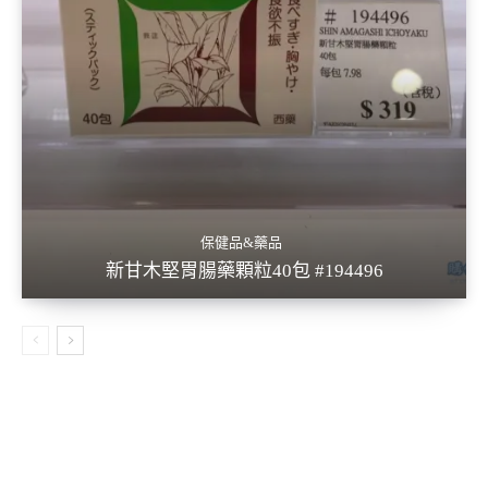
保健品&藥品
新甘木堅胃腸藥顆粒40包 #194496