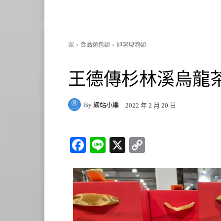
家
食品麵包類
即溶現泡類
王德傳杉林溪烏龍茶 30
By
網站小編
2022 年 2 月 20 日
Fa
Li
X
C
ce
ne
op
bo
y
ok
Li
nk