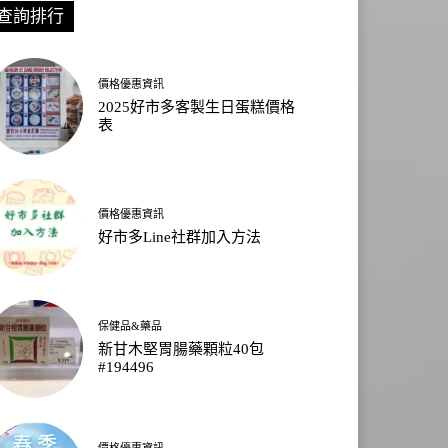
查詢排行
價格優惠資訊
2025好市多客製生日蛋糕價格
表
價格優惠資訊
好市多Line社群加入方法
保健品&藥品
新甘木堅胃腸藥顆粒40包
#194496
價格優惠資訊