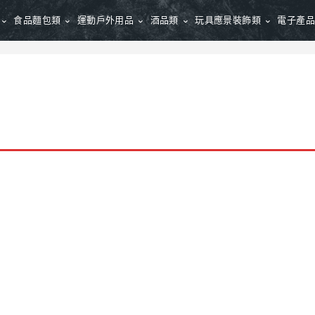
食品麵包類
運動戶外用品
酒品類
玩具應景裝飾類
電子產