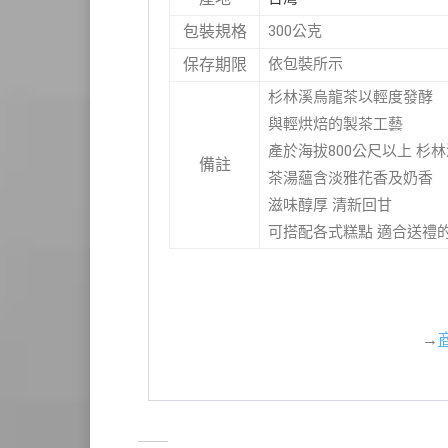
300公克
包裝規格
依包裝所示
保存期限
杉林溪烏龍茶以輕度發酵
與輕烘焙的製茶工藝
產於海拔800公尺以上 杉
備註
茶湯蘊含淡雅花香及奶香
滋味醇厚 清新回甘
可搭配各式糕點 適合送禮
→