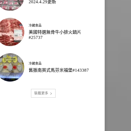
2024.4.29更新
冷藏食品
美國特選無骨牛小排火鍋片
#25737
冷藏食品
舊振南英式馬芬米福堡#143387
裝載更多