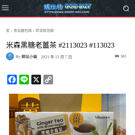
家
食品麵包類
即溶現泡類
米森黑糖老薑茶 #2113023 #113023
By
網站小編
363
2021 年 12 月 7 日
Fa
Li
X
C
ce
ne
op
bo
y
ok
Li
nk