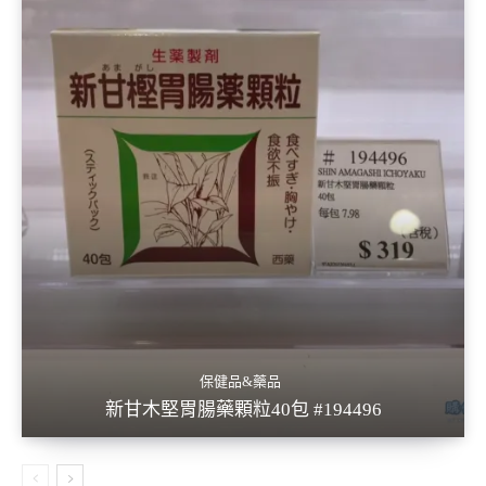
保健品&藥品
新甘木堅胃腸藥顆粒40包 #194496