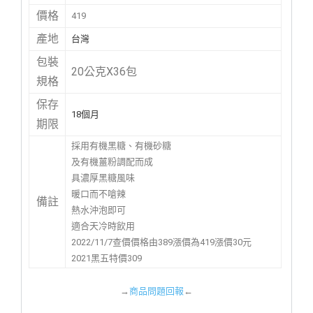
價格
419
產地
台灣
包裝
20公克X36包
規格
保存
18個月
期限
採用有機黑糖、有機砂糖
及有機薑粉調配而成
具濃厚黑糖風味
暖口而不嗆辣
備註
熱水沖泡即可
適合天冷時飲用
2022/11/7查價價格由389漲價為419漲價30元
2021黑五特價309
→
商品問題回報
←