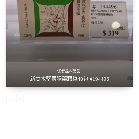
保健品&藥品
新甘木堅胃腸藥顆粒40包 #194496