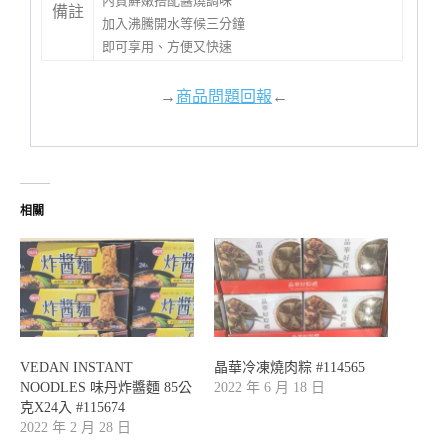
內質鮮嫩搭配醬燒調味
備註
加入沸騰開水等候三分鐘
即可享用、方便又快速
→
商品問題回報
←
相關
VEDAN INSTANT
晶華冷凍燒肉粽 #114565
NOODLES 味丹炸醬麵 85公
2022 年 6 月 18 日
克X24入 #115674
2022 年 2 月 28 日