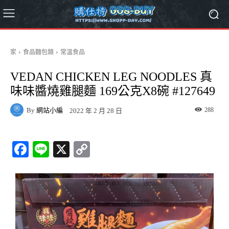
家
食品麵包類
常溫食品
VEDAN CHICKEN LEG NOODLES 真
味味醬燒雞腿麵 169公克X8碗 #127649
By
網站小編
288
2022 年 2 月 28 日
Fa
Li
X
C
ce
ne
op
bo
y
ok
Li
nk