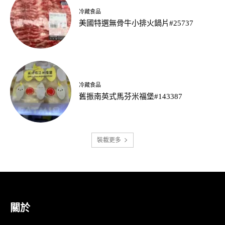
冷藏食品
美國特選無骨牛小排火鍋片#25737
冷藏食品
舊振南英式馬芬米福堡#143387
裝載更多
關於