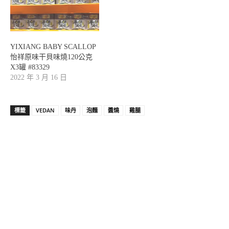
YIXIANG BABY SCALLOP
怡祥原味干貝味燒120公克
X3罐 #83329
2022 年 3 月 16 日
標籤
VEDAN
味丹
泡麵
醬燒
雞腿