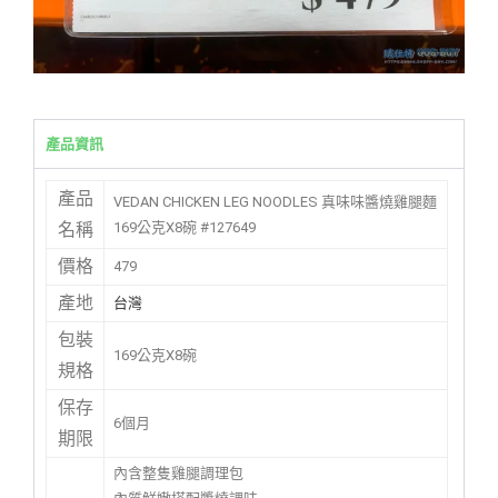
產品資訊
產品
VEDAN CHICKEN LEG NOODLES 真味味醬燒雞腿麵
169公克X8碗 #127649
名稱
價格
479
產地
台灣
包裝
169公克X8碗
規格
保存
6個月
期限
內含整隻雞腿調理包