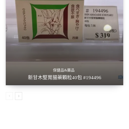
保健品&藥品
新甘木堅胃腸藥顆粒40包 #194496