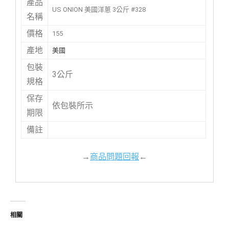
產品
US ONION 美國洋蔥 3公斤 #328
名稱
價格
155
產地
美國
包裝
3公斤
規格
保存
依包裝所示
期限
備註
→
商品問題回報
←
相關