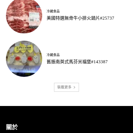
冷藏食品
美國特選無骨牛小排火鍋片#25737
冷藏食品
舊振南英式馬芬米福堡#143387
裝載更多
關於