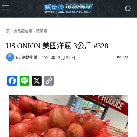
家
食品麵包類
蔬菜類
US ONION 美國洋蔥 3公斤 #328
By
網站小編
329
2021 年 12 月 21 日
Fa
Li
X
C
ce
ne
op
bo
y
ok
Li
nk