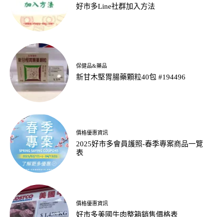
好市多Line社群加入方法
保健品&藥品
新甘木堅胃腸藥顆粒40包 #194496
價格優惠資訊
2025好市多會員護照-春季專案商品一覽
表
價格優惠資訊
好市多美國牛肉整箱銷售價格表