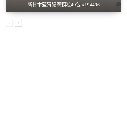
新甘木堅胃腸藥顆粒40包 #194496