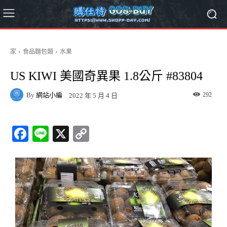
家
食品麵包類
水果
US KIWI 美國奇異果 1.8公斤 #83804
By
網站小編
292
2022 年 5 月 4 日
Fa
Li
X
C
ce
ne
op
bo
y
ok
Li
nk