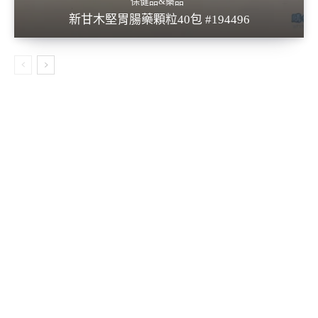
保健品&藥品
新甘木堅胃腸藥顆粒40包 #194496