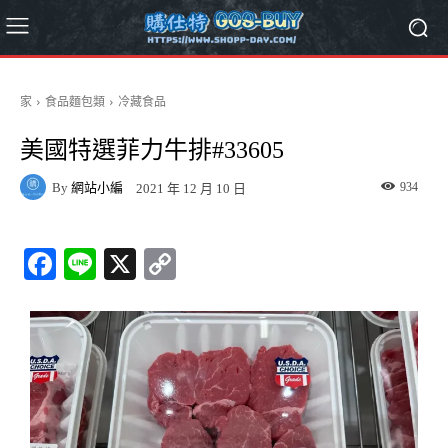
家
食品麵包類
冷藏食品
美國特選菲力牛排#33605
By
網站小編
934
2021 年 12 月 10 日
Fa
Li
X
C
ce
ne
op
bo
y
ok
Li
nk