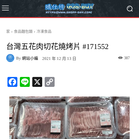
家
食品麵包類
冷凍食品
台灣五花肉切花燒烤片 #171552
By
網站小編
387
2021 年 12 月 13 日
Fa
Li
X
C
ce
ne
op
bo
y
ok
Li
nk