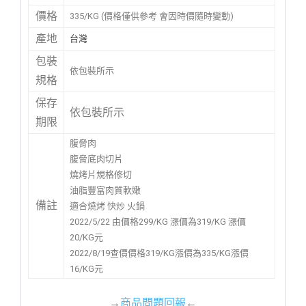
價格
335/KG (價格僅供參考 會因時價隨時變動)
產地
台灣
包裝
依包裝所示
規格
保存
依包裝所示
期限
腹脅肉
腹脅底肉切片
燒烤片規格修切
油脂豐富肉質軟嫩
備註
適合燒烤 快炒 火鍋
2022/5/22 由價格299/KG 漲價為319/KG 漲價
20/KG元
2022/8/19查價價格319/KG漲價為335/KG漲價
16/KG元
→
商品問題回報
←