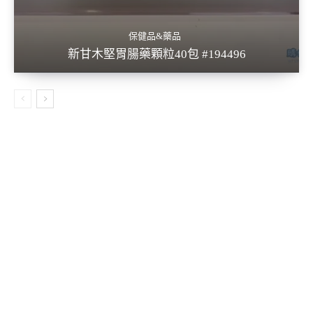
保健品&藥品
新甘木堅胃腸藥顆粒40包 #194496