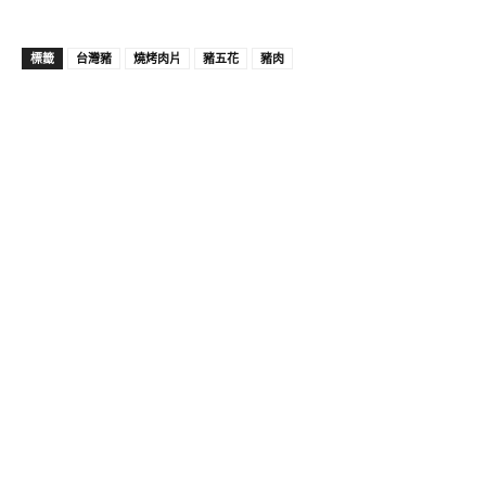
標籤
台灣豬
燒烤肉片
豬五花
豬肉