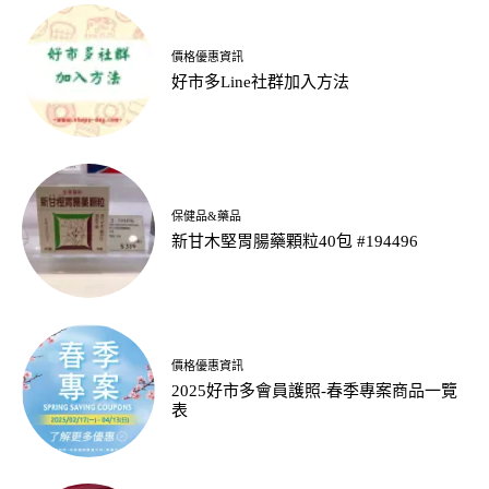
價格優惠資訊
好市多Line社群加入方法
保健品&藥品
新甘木堅胃腸藥顆粒40包 #194496
價格優惠資訊
2025好市多會員護照-春季專案商品一覽
表