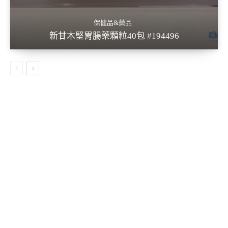
保健品&藥品
新甘木堅胃腸藥顆粒40包 #194496