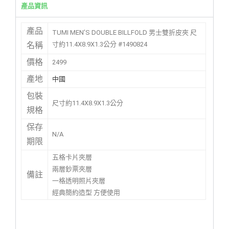
產品資訊
產品
TUMI MEN’S DOUBLE BILLFOLD 男士雙折皮夾 尺
寸約11.4X8.9X1.3公分 #1490824
名稱
價格
2499
產地
中國
包裝
尺寸約11.4X8.9X1.3公分
規格
保存
N/A
期限
五格卡片夾層
兩層鈔票夾層
備註
一格透明照片夾層
經典簡約造型 方便使用