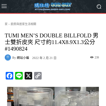
家
廚房與居家生活相關
TUMI MEN’S DOUBLE BILLFOLD 男
士雙折皮夾 尺寸約11.4X8.9X1.3公分
#1490824
By
網站小編
239
2022 年 2 月 21 日
Fa
Li
X
C
ce
ne
op
bo
y
ok
Li