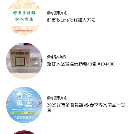
價格優惠資訊
好市多Line社群加入方法
保健品&藥品
新甘木堅胃腸藥顆粒40包 #194496
價格優惠資訊
2025好市多會員護照-春季專案商品一覽
表