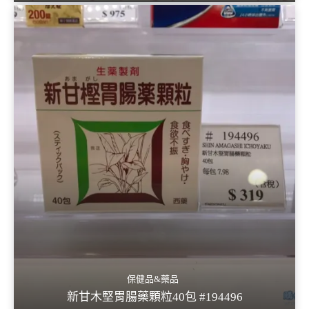
保健品&藥品
新甘木堅胃腸藥顆粒40包 #194496