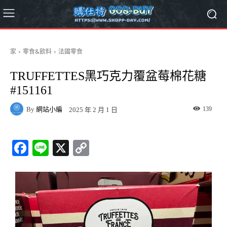
家
零食&飲料
法國零食
TRUFFETTES黑巧克力覆盆莓棉花糖
#151161
By
網站小編
139
2025 年 2 月 1 日
Fa
Li
X
C
ce
ne
op
bo
y
ok
Li
nk