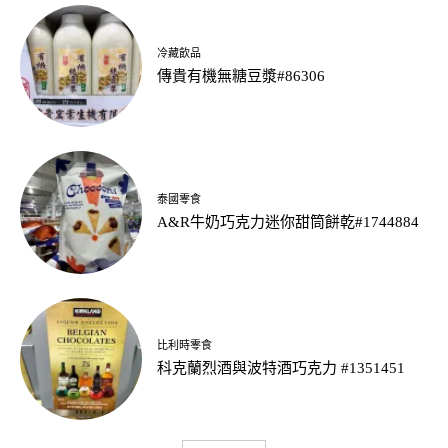
冷藏飲品
傳貴有機無糖豆漿#86306
泰國零食
A&R牛奶巧克力迷你甜筒餅乾#1744884
比利時零食
科克蘭烈酒與波特酒巧克力 #1351451