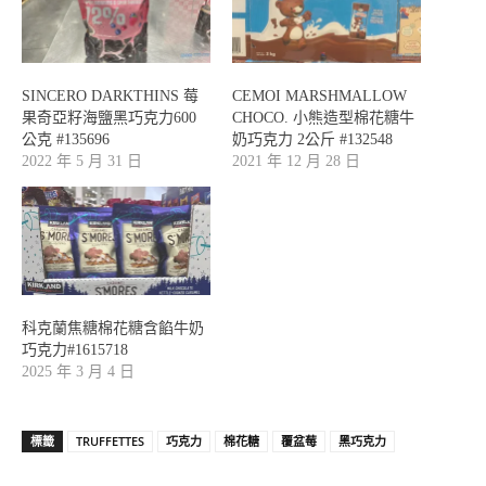
SINCERO DARKTHINS 莓
CEMOI MARSHMALLOW
果奇亞籽海鹽黑巧克力600
CHOCO. 小熊造型棉花糖牛
公克 #135696
奶巧克力 2公斤 #132548
2022 年 5 月 31 日
2021 年 12 月 28 日
科克蘭焦糖棉花糖含餡牛奶
巧克力#1615718
2025 年 3 月 4 日
標籤
TRUFFETTES
巧克力
棉花糖
覆盆莓
黑巧克力