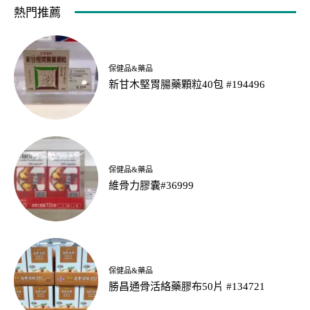
熱門推薦
保健品&藥品
新甘木堅胃腸藥顆粒40包 #194496
保健品&藥品
維骨力膠囊#36999
保健品&藥品
勝昌通骨活絡藥膠布50片 #134721