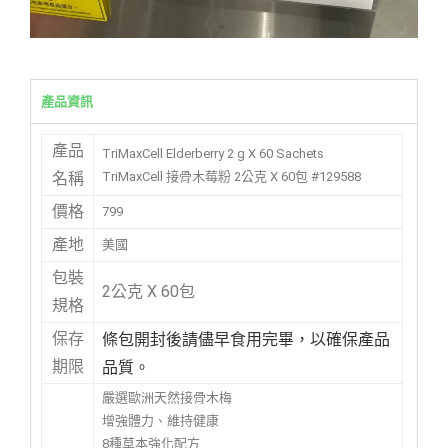
產品資訊
產品
TriMaxCell Elderberry 2 g X 60 Sachets
TriMaxCell 接骨木莓粉 2公克 X 60包 #129588
名稱
價格
799
產地
美國
包裝
2公克 X 60包
規格
條包開封後請儘早食用完畢，以確保產品
保存
品質。
期限
嚴選歐洲天然接骨木梅
增強體力、維持健康
8種草本強化配方