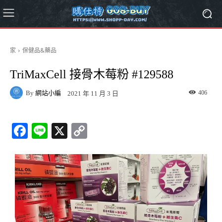
家
保健品&藥品
TriMaxCell 接骨木莓粉 #129588
By
網站小編
406
2021 年 11 月 3 日
Fa
Li
X
C
ce
ne
op
bo
y
ok
Li
nk