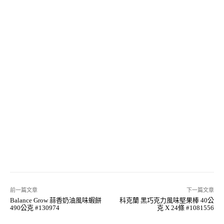
前一篇文章
下一篇文章
Balance Grow 蒜香奶油風味蝦餅
科克蘭 黑巧克力風味堅果棒 40公
490公克 #130974
克 X 24條 #1081556