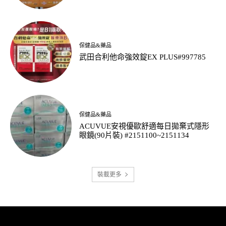
保健品&藥品
武田合利他命強效錠EX PLUS#997785
保健品&藥品
ACUVUE安視優歐舒適每日拋棄式隱形
眼鏡(90片裝) #2151100~2151134
裝載更多