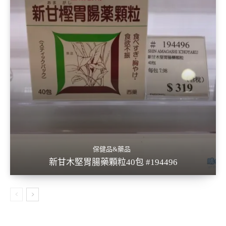
保健品&藥品
新甘木堅胃腸藥顆粒40包 #194496