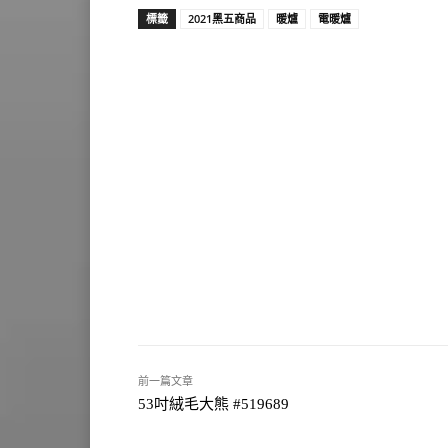
標籤
2021黑五商品
暖爐
電暖爐
前一篇文章
53吋絨毛大熊 #519689