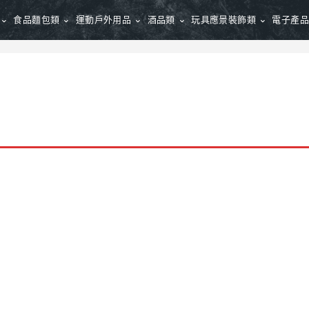
食品麵包類
運動戶外用品
酒品類
玩具應景裝飾類
電子產