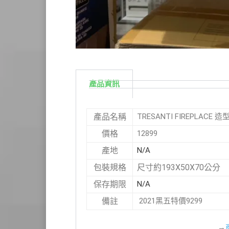
產品資訊
TRESANTI FIREPLACE 
產品名稱
12899
價格
N/A
產地
尺寸約193X50X70公分
包裝規格
N/A
保存期限
2021黑五特價9299
備註
→