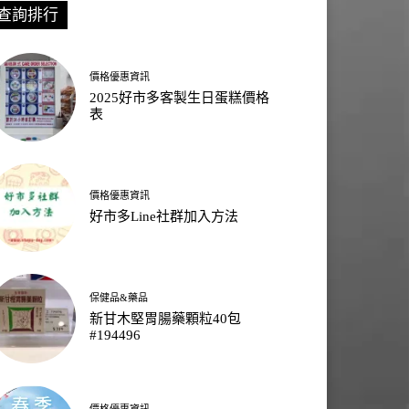
查詢排行
價格優惠資訊
2025好市多客製生日蛋糕價格
表
價格優惠資訊
好市多Line社群加入方法
保健品&藥品
新甘木堅胃腸藥顆粒40包
#194496
價格優惠資訊