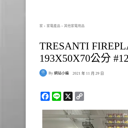
家
家電產品
其他家電用品
TRESANTI FIR
193X50X70公分 #12
By
網站小編
2021 年 11 月 29 日
Fa
Li
X
C
ce
ne
op
bo
y
ok
Li