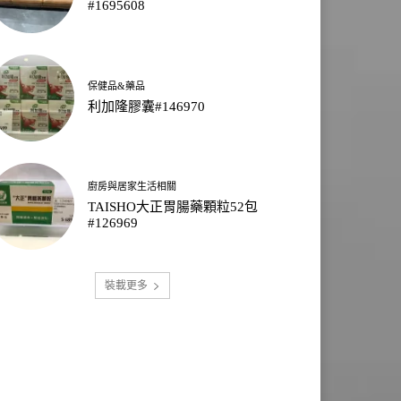
#1695608
保健品&藥品
利加隆膠囊#146970
廚房與居家生活相關
TAISHO大正胃腸藥顆粒52包
#126969
裝載更多