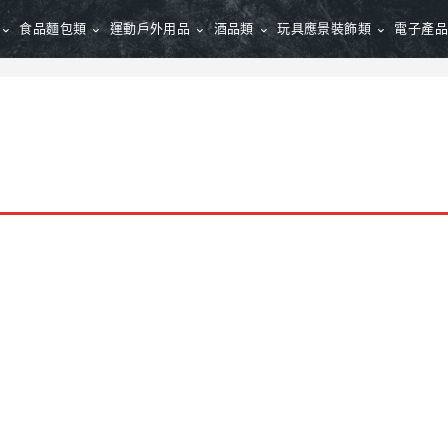
食品麵包類
運動戶外用品
酒品類
玩具應景裝飾類
電子產