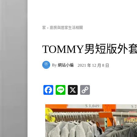
家
廚房與居家生活相關
TOMMY男短版外套 #
By
網站小編
2021 年 12 月 8 日
Fa
Li
X
C
ce
ne
op
bo
y
ok
Li
nk