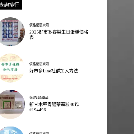
查詢排行
價格優惠資訊
2025好市多客製生日蛋糕價格
表
價格優惠資訊
好市多Line社群加入方法
保健品&藥品
新甘木堅胃腸藥顆粒40包
#194496
價格優惠資訊