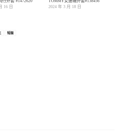
行外套 #1472620
TOMMY女連帽外套#138456
 月 16 日
2024 年 3 月 18 日
生
短版