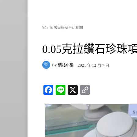
家
廚房與居家生活相關
0.05克拉鑽石珍珠項鍊
By
網站小編
2021 年 12 月 7 日
Fa
Li
X
C
ce
ne
op
bo
y
ok
Li
nk