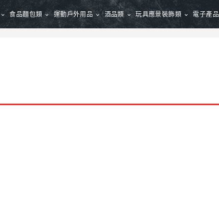
食品麵包類
運動戶外用品
酒品類
玩具應景裝飾類
電子產