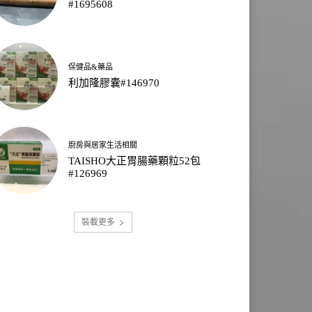
#1695608
保健品&藥品
利加隆膠囊#146970
廚房與居家生活相關
TAISHO大正胃腸藥顆粒52包
#126969
裝載更多