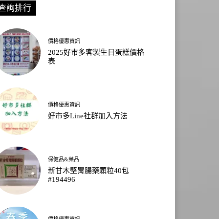
查詢排行
價格優惠資訊
2025好市多客製生日蛋糕價格
表
價格優惠資訊
好市多Line社群加入方法
保健品&藥品
新甘木堅胃腸藥顆粒40包
#194496
價格優惠資訊