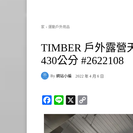
家
運動戶外用品
TIMBER 戶外露營
430公分 #2622108
By
網站小編
2022 年 4 月 6 日
Fa
Li
X
C
ce
ne
op
bo
y
ok
Li