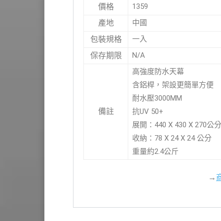
1359
價格
中國
產地
一入
包裝規格
N/A
保存期限
高強度防水天幕
含鋁桿，架設更簡單方便
耐水壓3000MM
備註
抗UV 50+
展開：440 X 430 X 270公
收納：78 X 24 X 24 公分
重量約2.4公斤
→