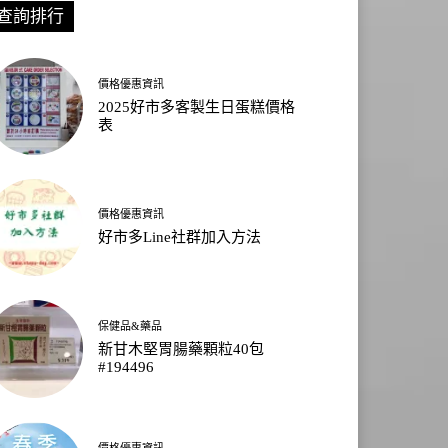
查詢排行
價格優惠資訊
2025好市多客製生日蛋糕價格
表
價格優惠資訊
好市多Line社群加入方法
保健品&藥品
新甘木堅胃腸藥顆粒40包
#194496
價格優惠資訊