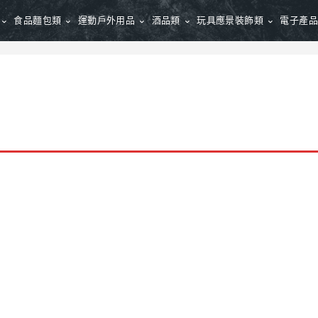
食品麵包類
運動戶外用品
酒品類
玩具應景裝飾類
電子產