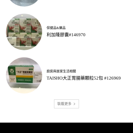
保健品&藥品
利加隆膠囊#146970
廚房與居家生活相關
TAISHO大正胃腸藥顆粒52包 #126969
裝載更多