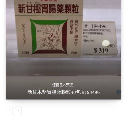
保健品&藥品
新甘木堅胃腸藥顆粒40包 #194496