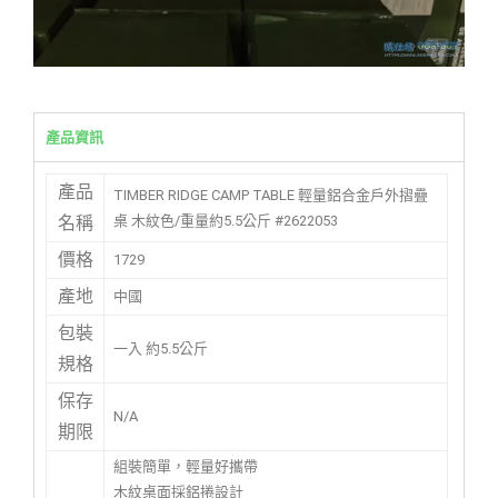
產品資訊
產品
TIMBER RIDGE CAMP TABLE 輕量鋁合金戶外摺疊
桌 木紋色/重量約5.5公斤 #2622053
名稱
價格
1729
產地
中國
包裝
一入 約5.5公斤
規格
保存
N/A
期限
組裝簡單，輕量好攜帶
木紋桌面採鋁捲設計