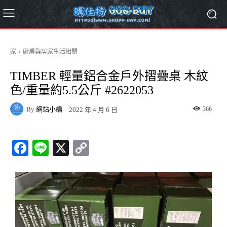
家
廚房與居家生活相關
TIMBER 輕量鋁合金戶外摺疊桌 木紋
色/重量約5.5公斤 #2622053
By
網站小編
366
2022 年 4 月 6 日
Fa
Li
X
C
ce
ne
op
bo
y
ok
Li
nk