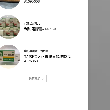
#1695608
保健品&藥品
利加隆膠囊#146970
廚房與居家生活相關
TAISHO大正胃腸藥顆粒52包
#126969
裝載更多