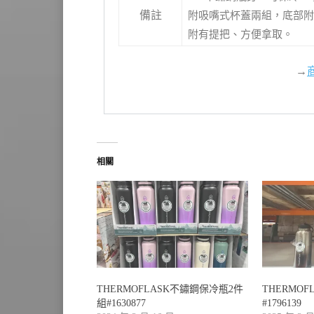
備註
附吸嘴式杯蓋兩組，底部附
附有提把、方便拿取。
→
相關
THERMOFLASK不鏽鋼保冷瓶2件
THERMO
組#1630877
#1796139