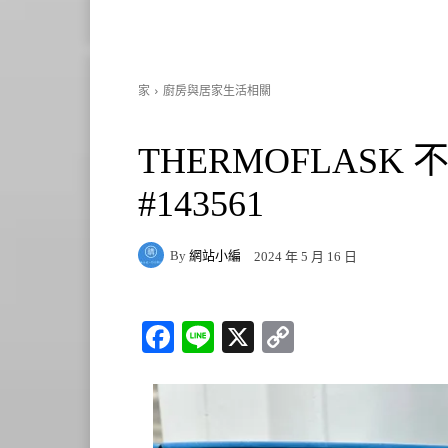
家
廚房與居家生活相關
THERMOFLASK
#143561
By
網站小編
2024 年 5 月 16 日
Fa
Li
X
C
ce
ne
op
bo
y
ok
Li