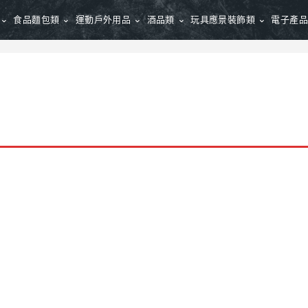
食品麵包類
運動戶外用品
酒品類
玩具應景裝飾類
電子產