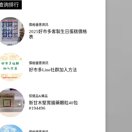
查詢排行
價格優惠資訊
2025好市多客製生日蛋糕價格
表
價格優惠資訊
好市多Line社群加入方法
保健品&藥品
新甘木堅胃腸藥顆粒40包
#194496
價格優惠資訊