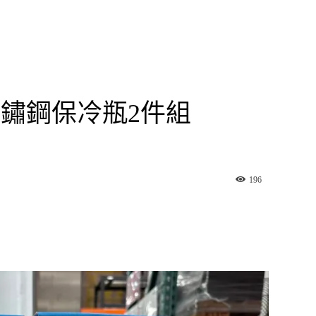
 不鏽鋼保冷瓶2件組
196