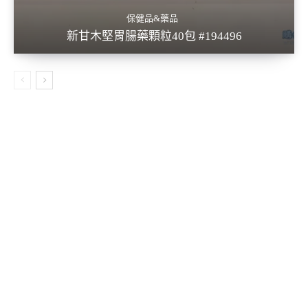
保健品&藥品
新甘木堅胃腸藥顆粒40包 #194496