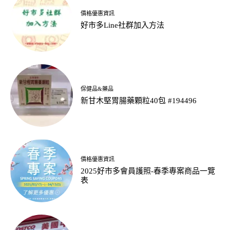
價格優惠資訊
好市多Line社群加入方法
保健品&藥品
新甘木堅胃腸藥顆粒40包 #194496
價格優惠資訊
2025好市多會員護照-春季專案商品一覽
表