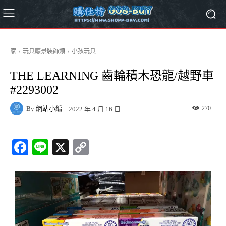
家
玩具應景裝飾類
小孩玩具
THE LEARNING 齒輪積木恐龍/越野車
#2293002
By
網站小編
270
2022 年 4 月 16 日
Fa
Li
X
C
ce
ne
op
bo
y
ok
Li
nk