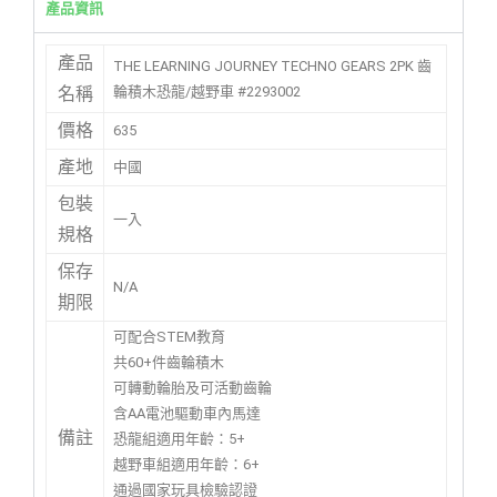
產品資訊
產品
THE LEARNING JOURNEY TECHNO GEARS 2PK 齒
輪積木恐龍/越野車 #2293002
名稱
價格
635
產地
中國
包裝
一入
規格
保存
N/A
期限
可配合STEM教育
共60+件齒輪積木
可轉動輪胎及可活動齒輪
含AA電池驅動車內馬達
備註
恐龍組適用年齡：5+
越野車組適用年齡：6+
通過國家玩具檢驗認證