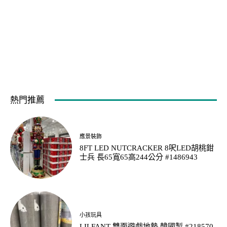
熱門推薦
應景裝飾
8FT LED NUTCRACKER 8呎LED胡桃鉗
士兵 長65寬65高244公分 #1486943
小孩玩具
LILFANT 雙面遊戲地墊 韓國製 #218570