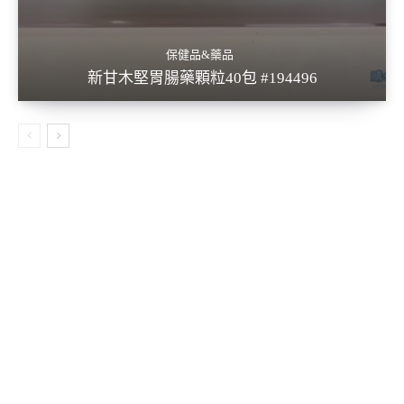
保健品&藥品
新甘木堅胃腸藥顆粒40包 #194496