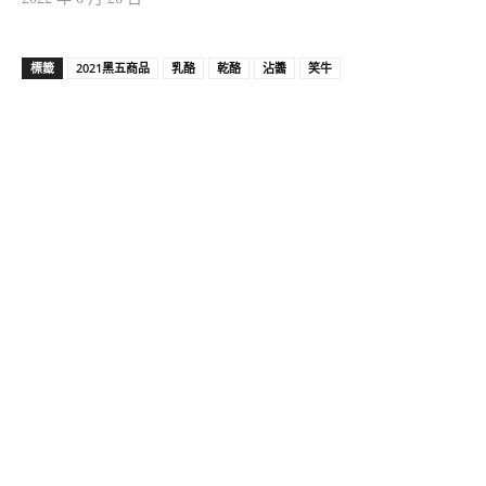
標籤
2021黑五商品
乳酪
乾酪
沾醬
笑牛