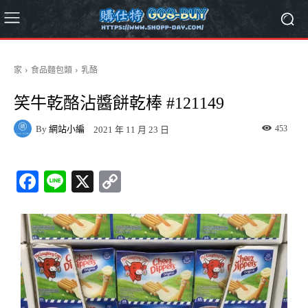
家
食品麵包類
乳酪
笑牛乾酪沾醬餅乾棒 #121149
By
網站小編
453
2021 年 11 月 23 日
Fa
Li
X
C
ce
ne
op
bo
y
ok
Li
nk