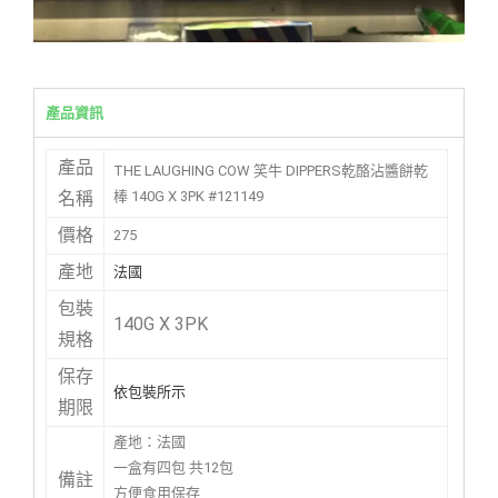
產品資訊
產品
THE LAUGHING COW 笑牛 DIPPERS乾酪沾醬餅乾
棒 140G X 3PK #121149
名稱
價格
275
產地
法國
包裝
140G X 3PK
規格
保存
依包裝所示
期限
產地：法國
一盒有四包 共12包
備註
方便食用保存