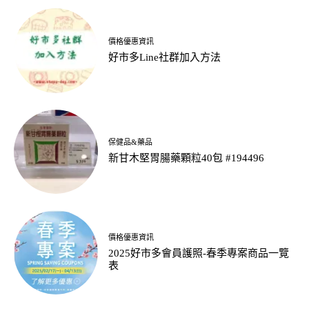
價格優惠資訊
好市多Line社群加入方法
保健品&藥品
新甘木堅胃腸藥顆粒40包 #194496
價格優惠資訊
2025好市多會員護照-春季專案商品一覽
表