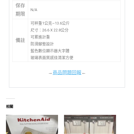
保存
N/A
期限
可秤重1公克~13.6公斤
尺寸：26.6 X 22.8公分
可累進計重
備註
防滑腳墊設計
藍色數位顯示器大字體
玻璃表面質感佳清潔方便
→
商品問題回報
←
相關