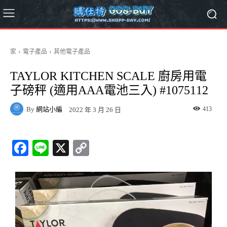
家
電子產品
其他電子產品
TAYLOR KITCHEN SCALE 廚房用電
子磅秤 (適用AAA電池三入) #1075112
By
網站小編
413
2022 年 3 月 26 日
Fa
Li
X
C
ce
ne
op
bo
y
ok
Li
nk