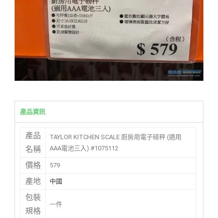
產品資訊
產品
TAYLOR KITCHEN SCALE 廚房用電子磅秤 (適用
AAA電池三入) #1075112
名稱
價格
579
產地
中國
包裝
一件
規格