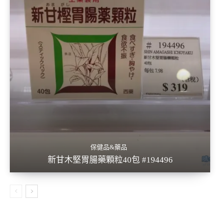
保健品&藥品
新甘木堅胃腸藥顆粒40包 #194496