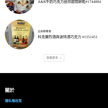
A&R牛奶巧克力迷你甜筒餅乾#1744884
比利時零食
科克蘭烈酒與波特酒巧克力 #1351451
裝載更多
關於
隱私權政策