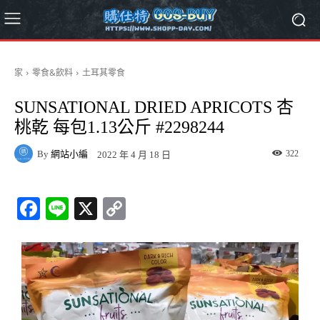
家
零食&飲料
土耳其零食
SUNSATIONAL DRIED APRICOTS 杏
桃乾 每包1.13公斤 #2298244
By
網站小編
322
2022 年 4 月 18 日
Fa
Li
X
C
ce
ne
op
bo
y
ok
Li
nk