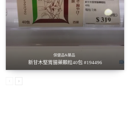
保健品&藥品
新甘木堅胃腸藥顆粒40包 #194496