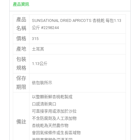
產品資訊
產品
SUNSATIONAL DRIED APRICOTS 杏桃乾 每包1.13
公斤 #2298244
名稱
價格
315
產地
土耳其
包裝
1.13公斤
規格
保存
依包裝所示
期限
以整顆新鮮杏桃乾製成
口感清新爽口
可直接享用或添加於沙拉
不含防腐劑及人工添加物
備註
杏桃乾為天然農作物
會因氣候條件或生長區域物
改變果實顏色深淺不同