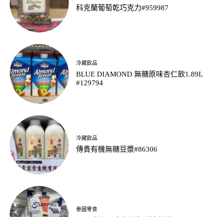
科克蘭葡萄乾巧克力#959987
冷藏飲品
BLUE DIAMOND 無糖原味杏仁飲1.89L
#129794
冷藏飲品
傳貴有機無糖豆漿#86306
泰國零食