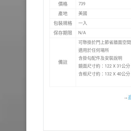
739
價格
美國
產地
一入
包裝規格
N/A
保存期限
可懸掛於門上節省牆面空間
適用於任何場所
含掛勾配件及安裝說明
備註
鏡面尺寸約：122 X 31公分
含框尺寸約：132 X 40公分
→