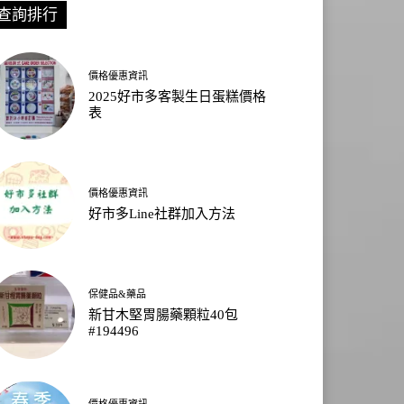
查詢排行
價格優惠資訊
2025好市多客製生日蛋糕價格
表
價格優惠資訊
好市多Line社群加入方法
保健品&藥品
新甘木堅胃腸藥顆粒40包
#194496
價格優惠資訊