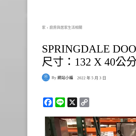
家
廚房與居家生活相關
SPRINGDALE DO
尺寸：132 X 40公分 
By
網站小編
2022 年 5 月 3 日
Fa
Li
X
C
ce
ne
op
bo
y
ok
Li