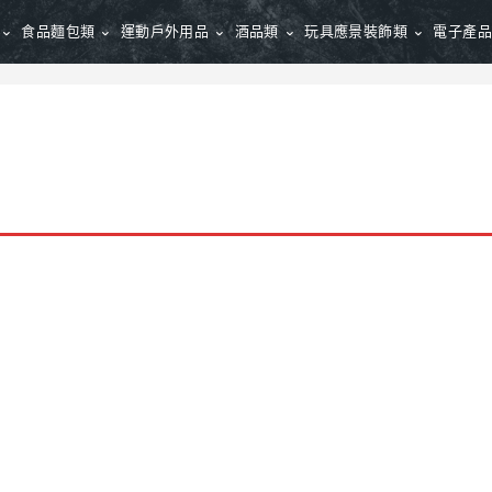
食品麵包類
運動戶外用品
酒品類
玩具應景裝飾類
電子產