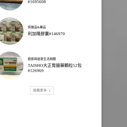
#1695608
保健品&藥品
利加隆膠囊#146970
廚房與居家生活相關
TAISHO大正胃腸藥顆粒52包
#126969
裝載更多