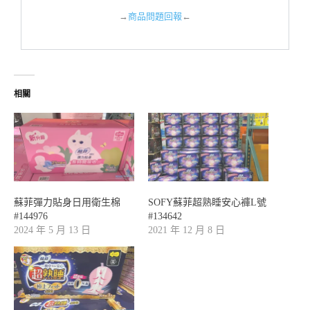
→
商品問題回報
←
相關
蘇菲彈力貼身日用衛生棉
SOFY蘇菲超熟睡安心褲L號
#144976
#134642
2024 年 5 月 13 日
2021 年 12 月 8 日