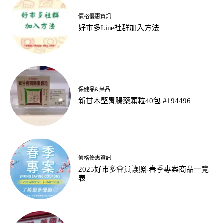
價格優惠資訊
好市多Line社群加入方法
保健品&藥品
新甘木堅胃腸藥顆粒40包 #194496
價格優惠資訊
2025好市多會員護照-春季專案商品一覽
表