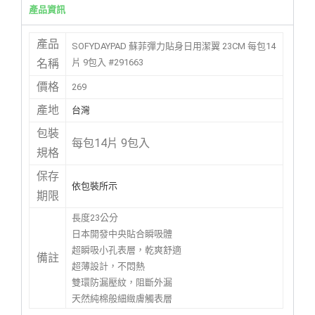
產品資訊
產品
SOFYDAYPAD 蘇菲彈力貼身日用潔翼 23CM 每包14
片 9包入 #291663
名稱
價格
269
產地
台灣
包裝
每包14片 9包入
規格
保存
依包裝所示
期限
長度23公分
日本開發中央貼合瞬吸體
超瞬吸小孔表層，乾爽舒適
備註
超薄設計，不悶熱
雙環防漏壓紋，阻斷外漏
天然純棉般細緻膚觸表層