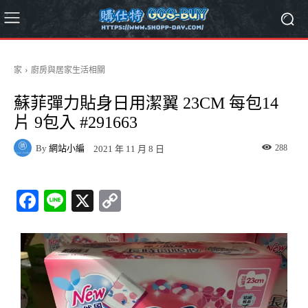
家
廚房與居家生活相關
蘇菲彈力貼身日用潔翼 23CM 每包14
片 9包入 #291663
By
網站小編
288
2021 年 11 月 8 日
Fa
Li
X
C
ce
ne
op
bo
y
ok
Li
nk