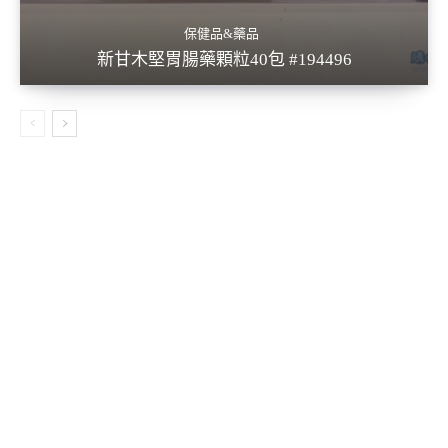
保健品&藥品
新甘木堅胃腸藥顆粒40包 #194496