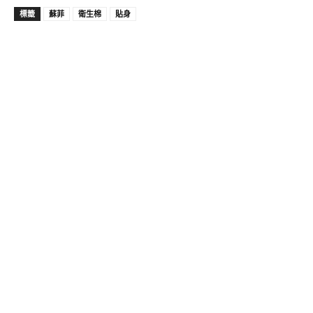
標籤
蘇菲
衛生棉
貼身