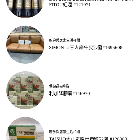
FITOU紅酒 #121971
廚房與居家生活相關
SIMON LI三人座牛皮沙發#1695608
保健品&藥品
利加隆膠囊#146970
廚房與居家生活相關
TAISHO大正胃腸藥顆粒52包 #126969