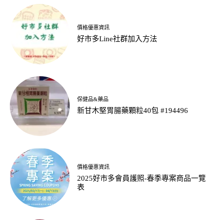
價格優惠資訊
好市多Line社群加入方法
保健品&藥品
新甘木堅胃腸藥顆粒40包 #194496
價格優惠資訊
2025好市多會員護照-春季專案商品一覽
表