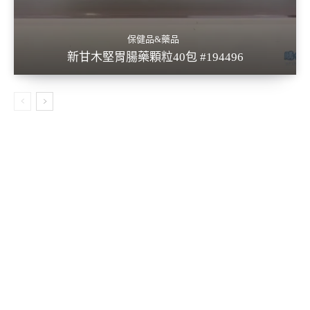
保健品&藥品
新甘木堅胃腸藥顆粒40包 #194496