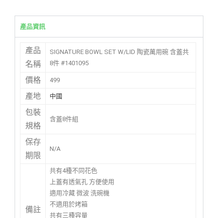
產品資訊
產品
SIGNATURE BOWL SET W/LID 陶瓷萬用碗 含蓋共
8件 #1401095
名稱
價格
499
產地
中國
包裝
含蓋8件組
規格
保存
N/A
期限
共有4種不同花色
上蓋有透氣孔 方便使用
適用冷藏 微波 洗碗機
不適用於烤箱
備註
共有三種容量