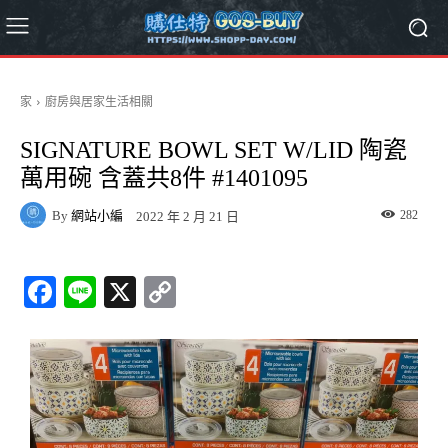
家
廚房與居家生活相關
SIGNATURE BOWL SET W/LID 陶瓷
萬用碗 含蓋共8件 #1401095
By
網站小編
282
2022 年 2 月 21 日
Fa
Li
X
C
ce
ne
op
bo
y
ok
Li
nk