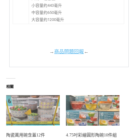
小容量約443毫升
中容量約650毫升
大容量約1200毫升
→
商品問題回報
←
相關
陶瓷萬用碗含蓋12件
4.75吋彩繪圓形陶碗10件組