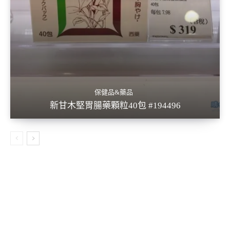
保健品&藥品
新甘木堅胃腸藥顆粒40包 #194496