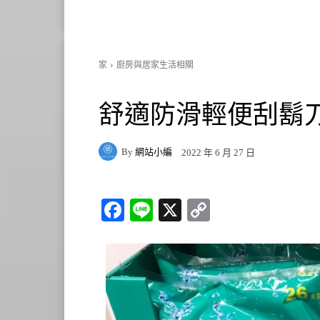
家
廚房與居家生活相關
舒適防滑輕便刮鬍刀滋潤
By
網站小編
2022 年 6 月 27 日
Fa
Li
X
C
ce
ne
op
bo
y
ok
Li
nk