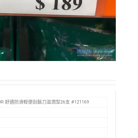
RAZOR 舒適防滑輕便刮鬍刀滋潤型26支 #121169