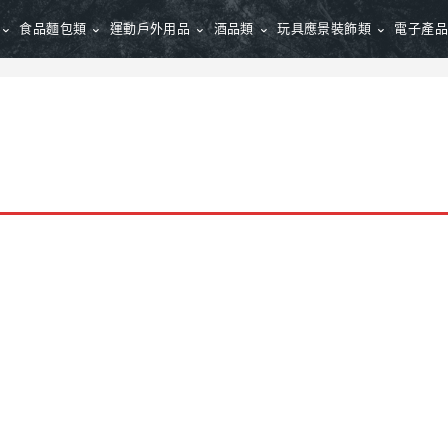
食品麵包類
運動戶外用品
酒品類
玩具應景裝飾類
電子產