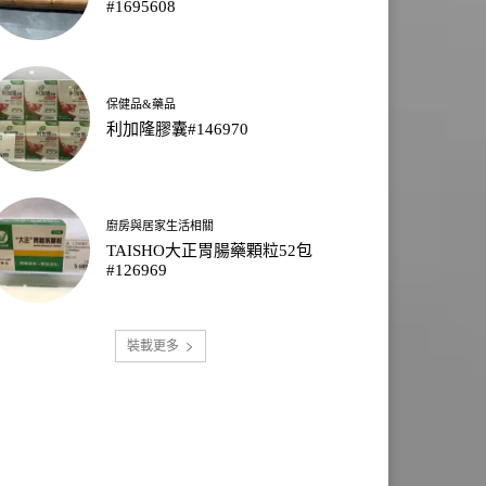
#1695608
保健品&藥品
利加隆膠囊#146970
廚房與居家生活相關
TAISHO大正胃腸藥顆粒52包
#126969
裝載更多