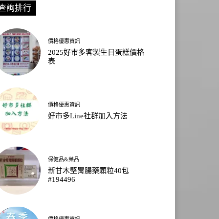
查詢排行
價格優惠資訊
2025好市多客製生日蛋糕價格
表
價格優惠資訊
好市多Line社群加入方法
保健品&藥品
新甘木堅胃腸藥顆粒40包
#194496
價格優惠資訊