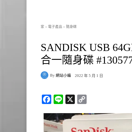
家
電子產品
隨身碟
SANDISK USB 64
合一隨身碟 #13057
By
網站小編
2022 年 5 月 1 日
Fa
Li
X
C
ce
ne
op
bo
y
ok
Li