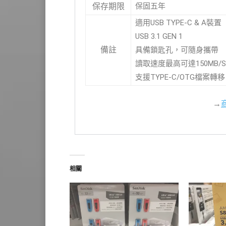
保固五年
保存期限
適用USB TYPE-C & A裝置
USB 3.1 GEN 1
備註
具備鎖匙孔，可隨身攜帶
讀取速度最高可達150MB/S
支援TYPE-C/OTG檔案轉移
→
相關