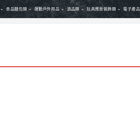
食品麵包類
運動戶外用品
酒品類
玩具應景裝飾類
電子產