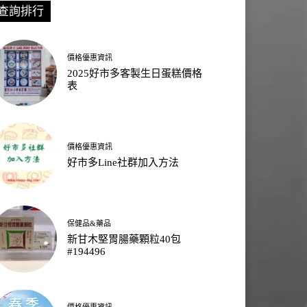
查詢排行
價格優惠資訊
2025好市多客製生日蛋糕價格
表
價格優惠資訊
好市多Line社群加入方法
保健品&藥品
新甘木堅胃腸藥顆粒40包
#194496
價格優惠資訊