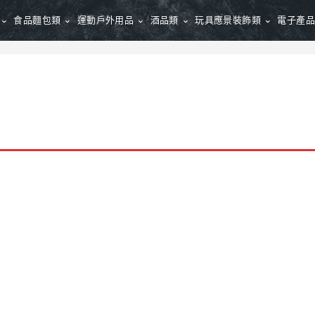
食品麵包類
運動戶外用品
酒品類
玩具應景裝飾類
電子產