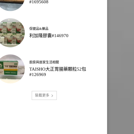
#1695608
保健品&藥品
利加隆膠囊#146970
廚房與居家生活相關
TAISHO大正胃腸藥顆粒52包
#126969
裝載更多