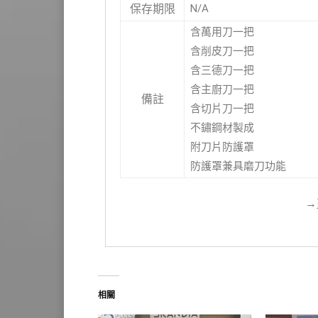
N/A
保存期限
含萬用刀一把
含削皮刀一把
含三德刀一把
含主廚刀一把
備註
含切片刀一把
不鏽鋼材製成
附刀片防護罩
防護罩兼具磨刀功能
→
相關