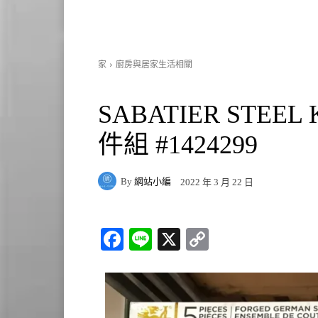
家
廚房與居家生活相關
SABATIER STEEL
件組 #1424299
By
網站小編
2022 年 3 月 22 日
Fa
Li
X
C
ce
ne
op
bo
y
ok
Li