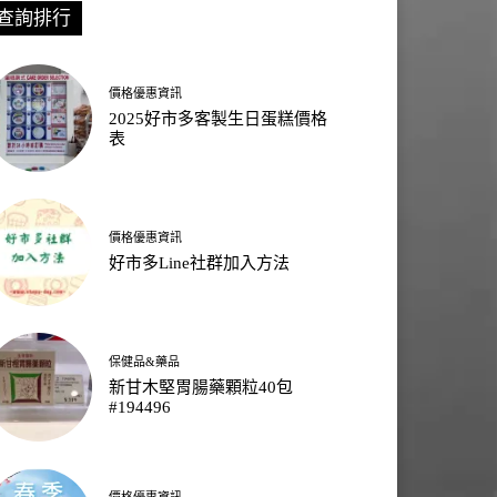
查詢排行
價格優惠資訊
2025好市多客製生日蛋糕價格
表
價格優惠資訊
好市多Line社群加入方法
保健品&藥品
新甘木堅胃腸藥顆粒40包
#194496
價格優惠資訊