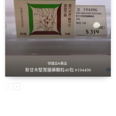
保健品&藥品
新甘木堅胃腸藥顆粒40包 #194496