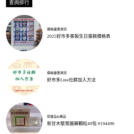
查詢排行
價格優惠資訊
2025好市多客製生日蛋糕價格表
價格優惠資訊
好市多Line社群加入方法
保健品&藥品
新甘木堅胃腸藥顆粒40包 #194496