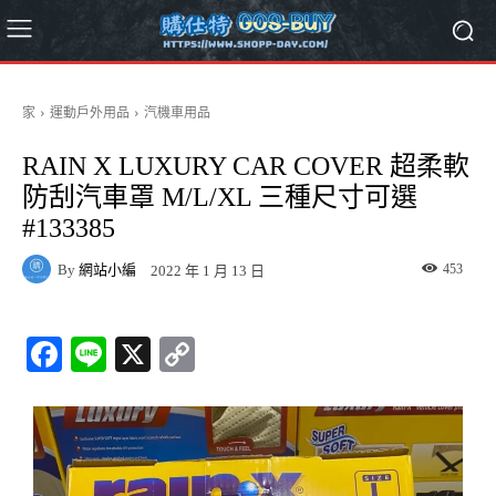
家
運動戶外用品
汽機車用品
RAIN X LUXURY CAR COVER 超柔軟
防刮汽車罩 M/L/XL 三種尺寸可選
#133385
By
網站小編
453
2022 年 1 月 13 日
Fa
Li
X
C
ce
ne
op
bo
y
ok
Li