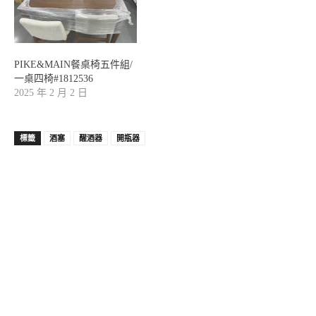
PIKE&MAIN餐桌椅五件組/
一桌四椅#1812536
2025 年 2 月 2 日
標籤
酒塞
醒酒器
開瓶器