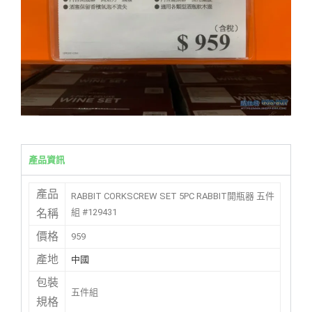
產品資訊
產品
RABBIT CORKSCREW SET 5PC RABBIT開瓶器 五件
組 #129431
名稱
價格
959
產地
中國
包裝
五件組
規格