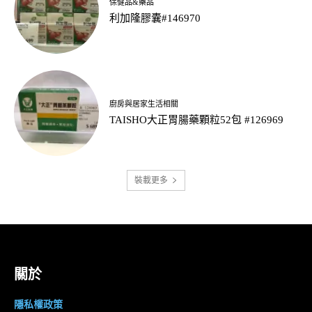
保健品&藥品
利加隆膠囊#146970
廚房與居家生活相關
TAISHO大正胃腸藥顆粒52包 #126969
裝載更多
關於
隱私權政策