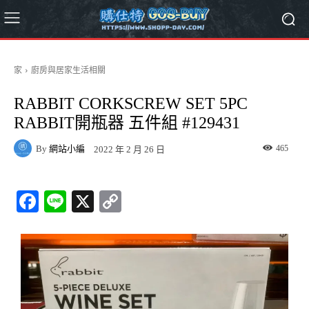
家
廚房與居家生活相關
RABBIT CORKSCREW SET 5PC
RABBIT開瓶器 五件組 #129431
By
網站小編
465
2022 年 2 月 26 日
Fa
Li
X
C
ce
ne
op
bo
y
ok
Li
nk