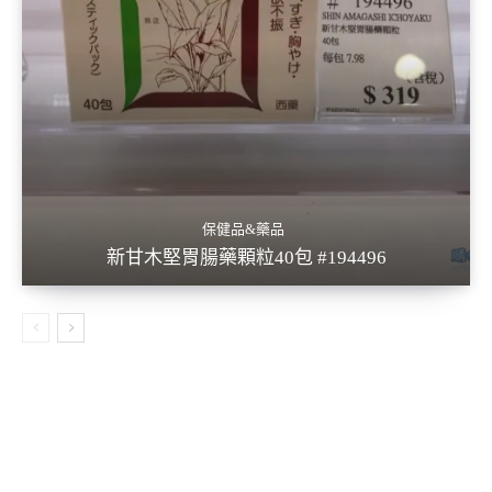
保健品&藥品
新甘木堅胃腸藥顆粒40包 #194496