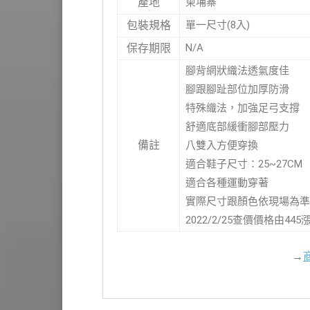
柬埔寨
產地
單一尺寸(8入)
包裝規格
N/A
保存期限
腳背網狀織法透氣度佳
腳跟腳趾部位加厚防滑
特殊織法，加強足弓支撐
舒適底部緩衝腳部壓力
備註
八雙入方便穿換
適合鞋子尺寸：25~27CM
適合各種運動穿著
實際尺寸跟顏色依現場為準
2022/2/25查價價格由44
→