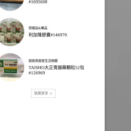
#1695608
保健品&藥品
利加隆膠囊#146970
廚房與居家生活相關
TAISHO大正胃腸藥顆粒52包
#126969
裝載更多