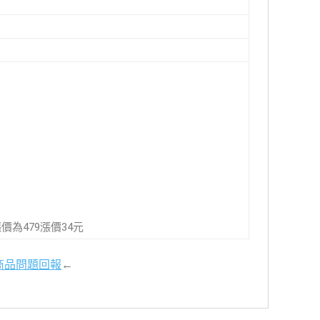
5漲價為479漲價34元
商品問題回報
←