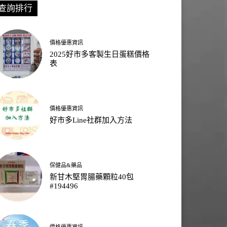
查詢排行
價格優惠資訊
2025好市多客製生日蛋糕價格
表
價格優惠資訊
好市多Line社群加入方法
保健品&藥品
新甘木堅胃腸藥顆粒40包
#194496
價格優惠資訊