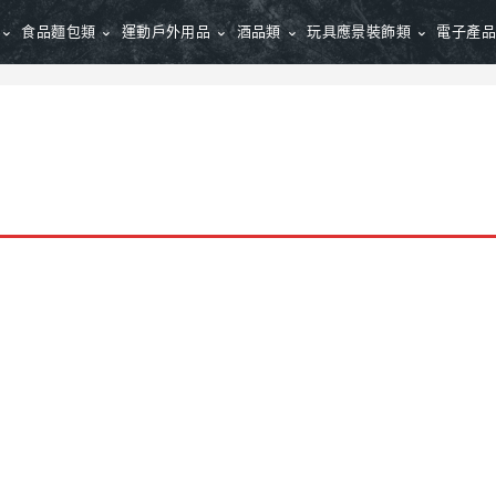
食品麵包類
運動戶外用品
酒品類
玩具應景裝飾類
電子產