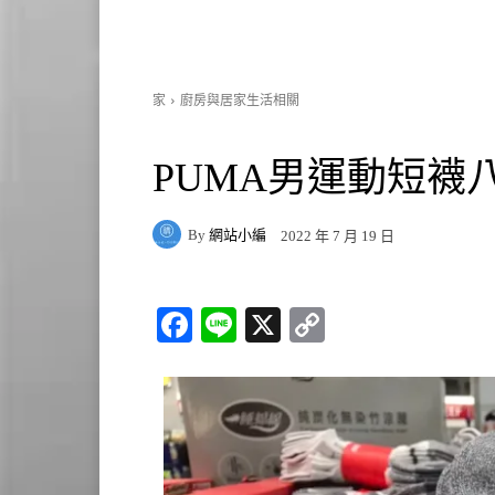
家
廚房與居家生活相關
PUMA男運動短襪八雙
By
網站小編
2022 年 7 月 19 日
Fa
Li
X
C
ce
ne
op
bo
y
ok
Li
nk