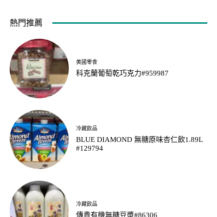
熱門推薦
美國零食
科克蘭葡萄乾巧克力#959987
冷藏飲品
BLUE DIAMOND 無糖原味杏仁飲1.89L
#129794
冷藏飲品
傳貴有機無糖豆漿#86306