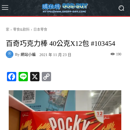
家
零食&飲料
日本零食
百奇巧克力棒 40公克X12包 #103454
By
網站小編
190
2021 年 11 月 23 日
Fa
Li
X
C
ce
ne
op
bo
y
ok
Li
nk