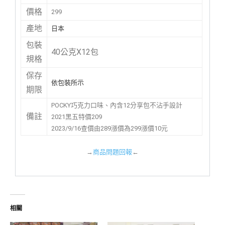
價格
299
產地
日本
包裝
40公克X12包
規格
保存
依包裝所示
期限
POCKY巧克力口味、內含12分享包不沾手設計
備註
2021黑五特價209
2023/9/16查價由289漲價為299漲價10元
→
商品問題回報
←
相關