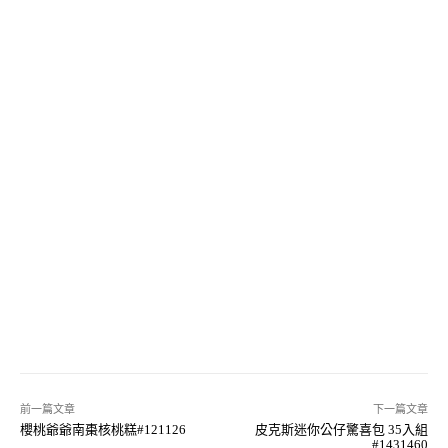
前一篇文章
下一篇文章
櫻桃爺爺南棗核桃糕#121126
皮克斯迷你公仔驚喜包 35入組
#1431460