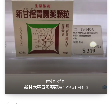
保健品&藥品
新甘木堅胃腸藥顆粒40包 #194496