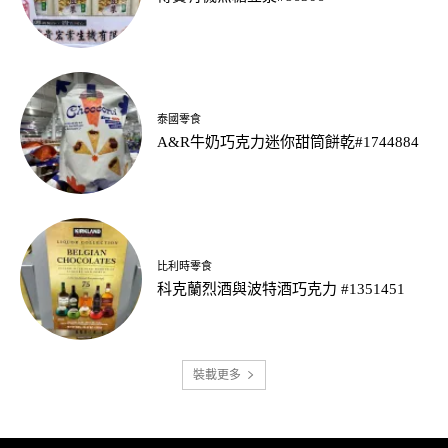
泰國零食
A&R牛奶巧克力迷你甜筒餅乾#1744884
比利時零食
科克蘭烈酒與波特酒巧克力 #1351451
裝載更多