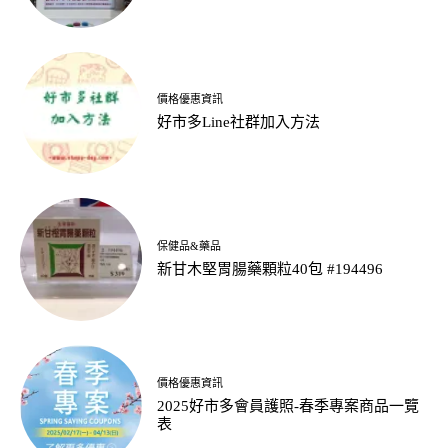
價格優惠資訊
好市多Line社群加入方法
保健品&藥品
新甘木堅胃腸藥顆粒40包 #194496
價格優惠資訊
2025好市多會員護照-春季專案商品一覽
表