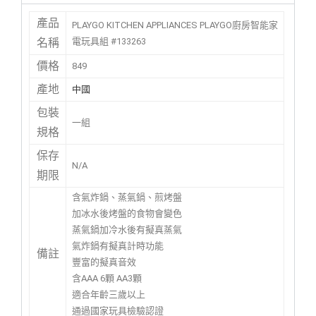
產品
PLAYGO KITCHEN APPLIANCES PLAYGO廚房智能家
電玩具組 #133263
名稱
價格
849
產地
中國
包裝
一組
規格
保存
N/A
期限
含氣炸鍋、蒸氣鍋、煎烤盤
加冰水後烤盤的食物會變色
蒸氣鍋加冷水後有擬真蒸氣
氣炸鍋有擬真計時功能
備註
豐富的擬真音效
含AAA 6顆 AA3顆
適合年齡三歲以上
通過國家玩具檢驗認證