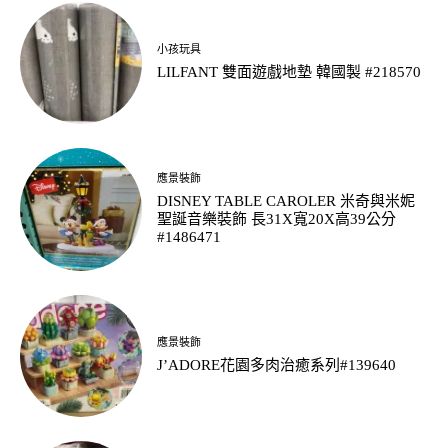
小孩玩具
LILFANT 雙面遊戲地墊 韓國製 #218570
應景裝飾
DISNEY TABLE CAROLER 米奇與米妮
聖誕音樂裝飾 長31X寬20X高39公分
#1486471
應景裝飾
J’ADORE花園多肉治癒系列#139640