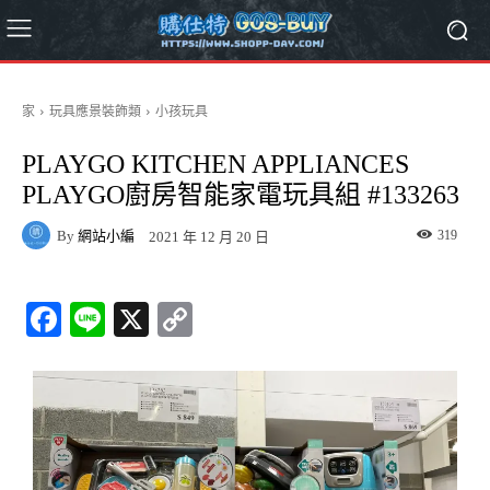
家
玩具應景裝飾類
小孩玩具
PLAYGO KITCHEN APPLIANCES
PLAYGO廚房智能家電玩具組 #133263
By
網站小編
319
2021 年 12 月 20 日
Fa
Li
X
C
ce
ne
op
bo
y
ok
Li
nk