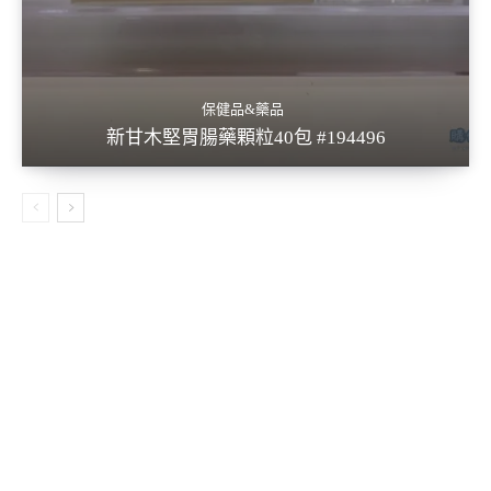
保健品&藥品
新甘木堅胃腸藥顆粒40包 #194496