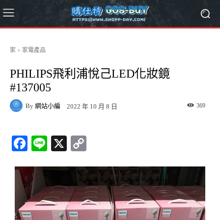
家
家電產品
PHILIPS飛利浦悅己LED化妝鏡
#137005
By
網站小編
369
2022 年 10 月 8 日
Fa
Li
X
C
ce
ne
op
bo
y
ok
Li
nk