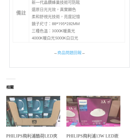
新一代晶鑽蜂巢技術可防眩
還原日光光效，真實顯色
備註
柔和舒視光技術，亮度記憶
鏡子尺寸：88*195*282MM
三種色溫：3000K暖黃光
4000K暖白光5000K白日光
→
商品問題回報
←
相關
PHILIPS飛利浦酷荷LED夾
PHILIPS飛利浦13W LED崁