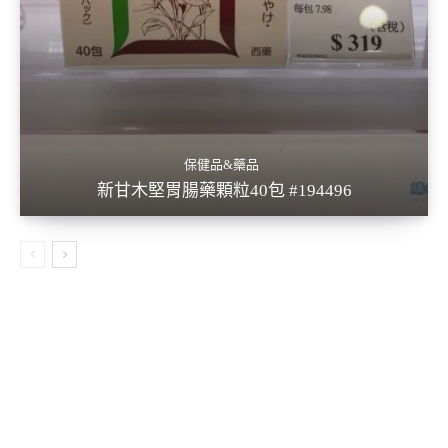
保健品&藥品
新甘木堅胃腸藥顆粒40包 #194496