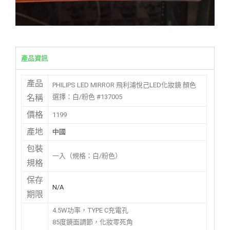
產品資訊
產品
PHILIPS LED MIRROR 飛利浦悅己LED化妝鏡 顏色
選擇：白/粉色 #137005
名稱
價格
1199
產地
中國
包裝
一入（規格：白/粉色）
規格
保存
N/A
期限
4.5W功率，TYPE C充電孔
85度鏡面調節，化妝零死角