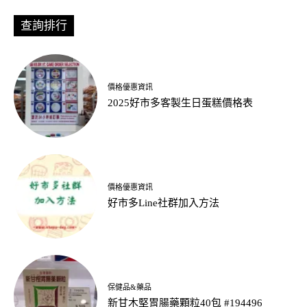
查詢排行
價格優惠資訊
2025好市多客製生日蛋糕價格表
價格優惠資訊
好市多Line社群加入方法
保健品&藥品
新甘木堅胃腸藥顆粒40包 #194496