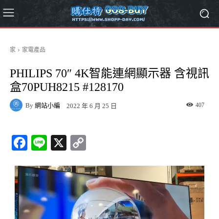
家
家電產品
PHILIPS 70″ 4K智能連網顯示器 含視訊
盒70PUH8215 #128170
By
網站小編
407
2022 年 6 月 25 日
Fa
Li
X
C
ce
ne
op
bo
y
ok
Li
nk