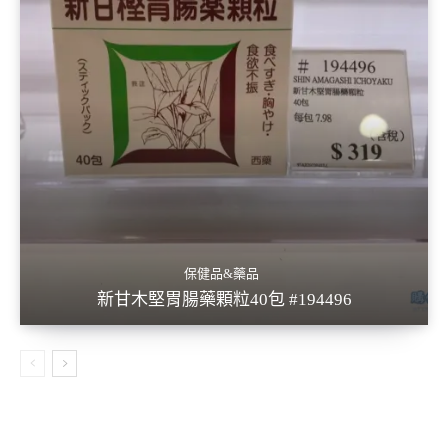
保健品&藥品
新甘木堅胃腸藥顆粒40包 #194496