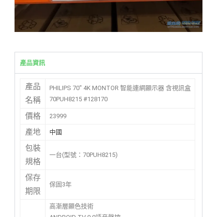
產品資訊
產品
PHILIPS 70″ 4K MONTOR 智能連網顯示器 含視訊盒
70PUH8215 #128170
名稱
價格
23999
產地
中國
包裝
一台(型號：70PUH8215)
規格
保存
保固3年
期限
高漸層顯色技術