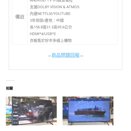
ANDROID TV 9.0語音聲控
支援DOLBY VISION & ATMOS
內建NETFLIX/YOUTUBE
備註
3年保固/產地：中國
長156.8寬31.3高95.6公分
HDMI*4/USB*2
亦販售於好市多線上購物
→
商品問題回報
←
相關