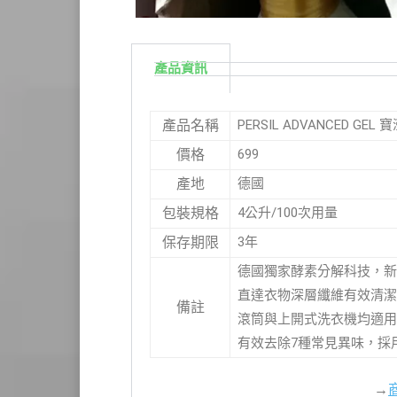
產品資訊
PERSIL ADVANCED G
產品名稱
699
價格
德國
產地
4公升/100次用量
包裝規格
3年
保存期限
德國獨家酵素分解科技，新
直達衣物深層纖維有效清潔
備註
滾筒與上開式洗衣機均適用
有效去除7種常見異味，採用
→