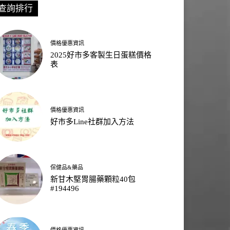
查詢排行
價格優惠資訊
2025好市多客製生日蛋糕價格
表
價格優惠資訊
好市多Line社群加入方法
保健品&藥品
新甘木堅胃腸藥顆粒40包
#194496
價格優惠資訊