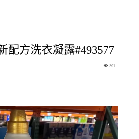
新配方洗衣凝露#493577
301