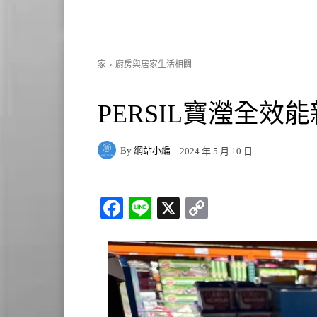
家
廚房與居家生活相關
PERSIL寶瀅全效能
By
網站小編
2024 年 5 月 10 日
Fa
Li
X
C
ce
ne
op
bo
y
ok
Li
nk