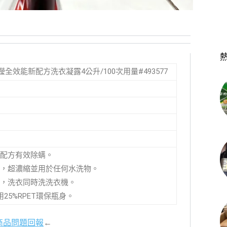
EL 寶瀅全效能新配方洗衣凝露4公升/100次用量#493577
配方有效除螨。
，超濃縮並用於任何水洗物。
，洗衣同時洗洗衣機。
25%RPET環保瓶身。
商品問題回報
←