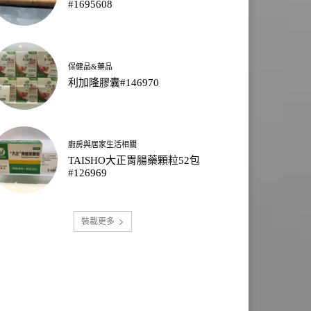
#1695608
保健品&藥品
利加隆膠囊#146970
廚房與居家生活相關
TAISHO大正胃腸藥顆粒52包
#126969
裝載更多