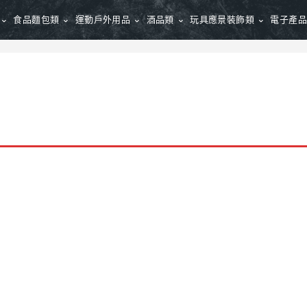
食品麵包類
運動戶外用品
酒品類
玩具應景裝飾類
電子產