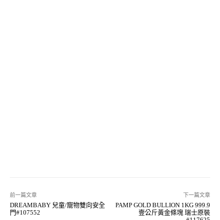
前一篇文章
下一篇文章
DREAMBABY 兒童/寵物雙向安全
PAMP GOLD BULLION 1KG 999.9
門#107552
壹公斤黃金條塊 瑞士原裝
#117625