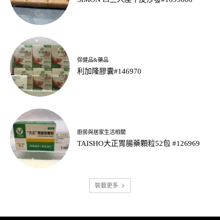
保健品&藥品
利加隆膠囊#146970
廚房與居家生活相關
TAISHO大正胃腸藥顆粒52包 #126969
裝載更多