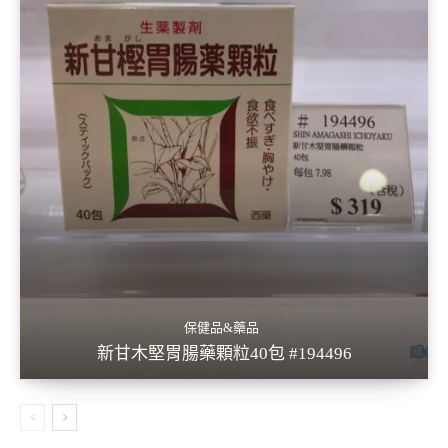
保健品&藥品
新甘木堅胃腸藥顆粒40包 #194496