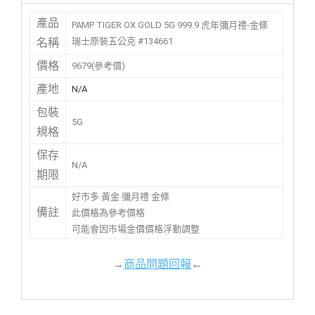
產品
PAMP TIGER OX GOLD 5G 999.9 虎年彌月禮-金條
瑞士原裝五公克 #134661
名稱
價格
9679(參考價)
產地
N/A
包裝
5G
規格
保存
N/A
期限
好市多 黃金 彌月禮 金條
備註
此價格為參考價格
可能會因市場金價價格浮動調整
→
商品問題回報
←