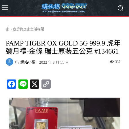
家
廚房與居家生活相關
PAMP TIGER OX GOLD 5G 999.9 虎年
彌月禮-金條 瑞士原裝五公克 #134661
By
網站小編
337
2022 年 3 月 11 日
Fa
Li
X
C
ce
ne
op
bo
y
ok
Li
nk