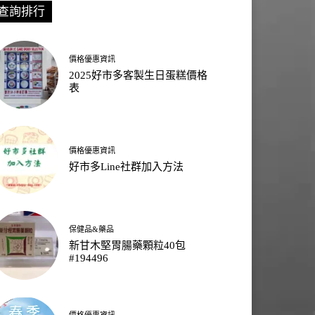
查詢排行
價格優惠資訊
2025好市多客製生日蛋糕價格
表
價格優惠資訊
好市多Line社群加入方法
保健品&藥品
新甘木堅胃腸藥顆粒40包
#194496
價格優惠資訊