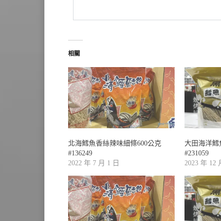
相關
北海鱈魚香絲辣味細條600公克
大田海洋鱈
#136249
#231059
2022 年 7 月 1 日
2023 年 12