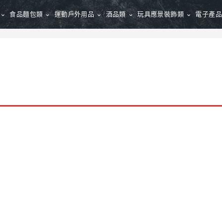
食品麵包類
運動戶外用品
酒品類
玩具應景裝飾類
電子產