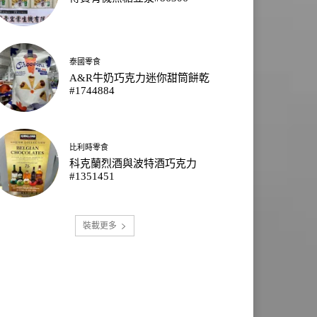
泰國零食
A&R牛奶巧克力迷你甜筒餅乾
#1744884
比利時零食
科克蘭烈酒與波特酒巧克力
#1351451
裝載更多