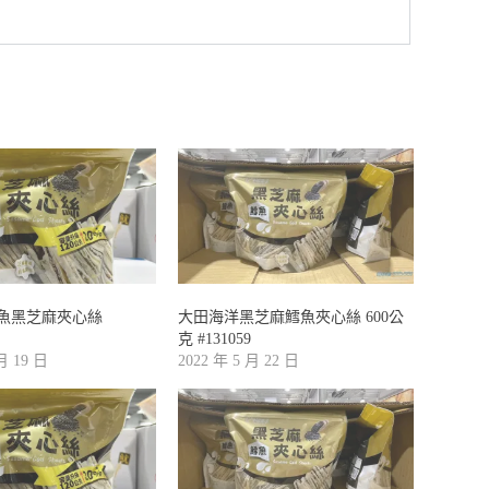
魚黑芝麻夾心絲
大田海洋黑芝麻鱈魚夾心絲 600公
克 #131059
 月 19 日
2022 年 5 月 22 日