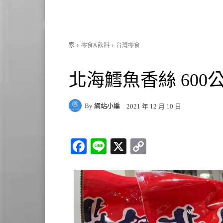
家
零食&飲料
台灣零食
北海鱈魚香絲 600公克
By
網站小編
2021 年 12 月 10 日
Fa
Li
X
C
ce
ne
op
bo
y
ok
Li
nk