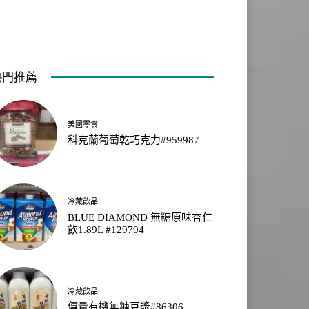
熱門推薦
美國零食
科克蘭葡萄乾巧克力#959987
冷藏飲品
BLUE DIAMOND 無糖原味杏仁
飲1.89L #129794
冷藏飲品
傳貴有機無糖豆漿#86306