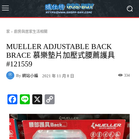
家
廚房與居家生活相關
MUELLER ADJUSTABLE BACK
BRACE 慕樂墊片加壓式腰薦護具
#121559
By
網站小編
334
2021 年 11 月 8 日
Fa
Li
X
C
ce
ne
op
bo
y
ok
Li