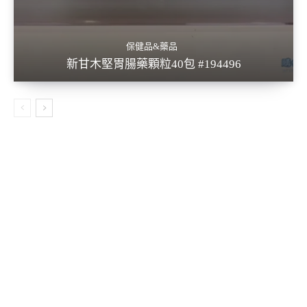
保健品&藥品
新甘木堅胃腸藥顆粒40包 #194496