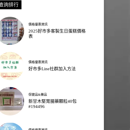
查詢排行
價格優惠資訊
2025好市多客製生日蛋糕價格
表
價格優惠資訊
好市多Line社群加入方法
保健品&藥品
新甘木堅胃腸藥顆粒40包
#194496
價格優惠資訊