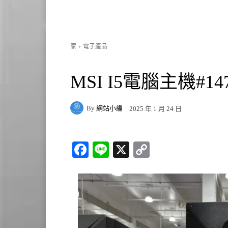
家
電子產品
MSI I5電腦主機#147
By
網站小編
2025 年 1 月 24 日
Fa
Li
X
C
ce
ne
op
bo
y
ok
Li
nk