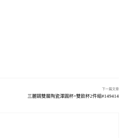
下一篇文章
三麗鷗雙層陶瓷渾圓杯+雙飲杯2件組#149414