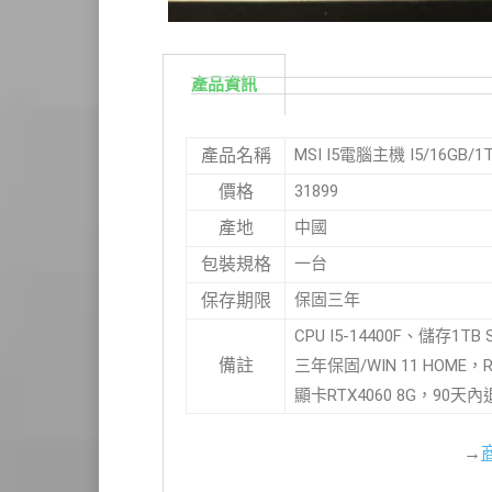
產品資訊
MSI I5電腦主機 I5/16GB/1T
產品名稱
31899
價格
中國
產地
一台
包裝規格
保固三年
保存期限
CPU I5-14400F、儲存1TB 
備註
三年保固/WIN 11 HOME，RA
顯卡RTX4060 8G，90天
→