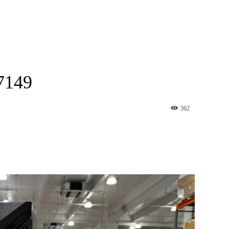
149
362