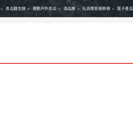
食品麵包類
運動戶外用品
酒品類
玩具應景裝飾類
電子產