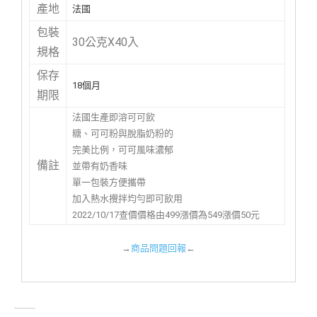
產地
法國
包裝
30公克X40入
規格
保存
18個月
期限
法國生產即溶可可飲
糖、可可粉與脫脂奶粉的
完美比例，可可風味濃郁
備註
並帶有奶香味
單一包裝方便攜帶
加入熱水攪拌均勻即可飲用
2022/10/17查價價格由499漲價為549漲價50元
→
商品問題回報
←