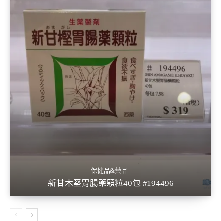
保健品&藥品
新甘木堅胃腸藥顆粒40包 #194496