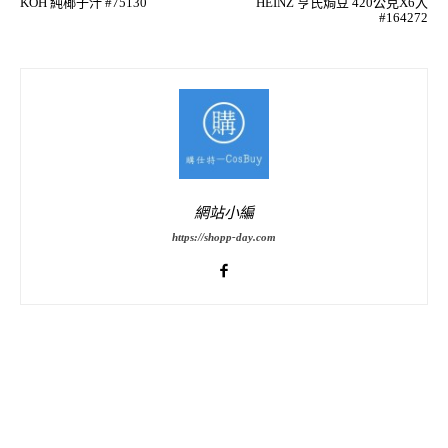
KOH 純椰子汁 #75130
HEINZ 亨氏焗豆 420公克X6入
#164272
網站小編
https://shopp-day.com