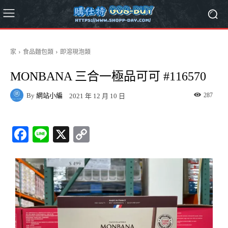
家
食品麵包類
即溶現泡類
MONBANA 三合一極品可可 #116570
By
網站小編
287
2021 年 12 月 10 日
Fa
Li
X
C
ce
ne
op
bo
y
ok
Li
nk