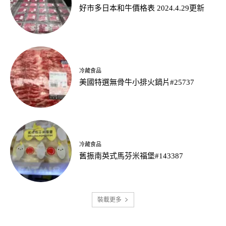
好市多日本和牛價格表 2024.4.29更新
冷藏食品
美國特選無骨牛小排火鍋片#25737
冷藏食品
舊振南英式馬芬米福堡#143387
裝載更多