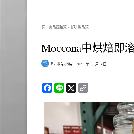
家
食品麵包類
咖啡製品類
Moccona中烘焙即溶
By
網站小編
2021 年 11 月 3 日
Fa
Li
X
C
ce
ne
op
bo
y
ok
Li
nk