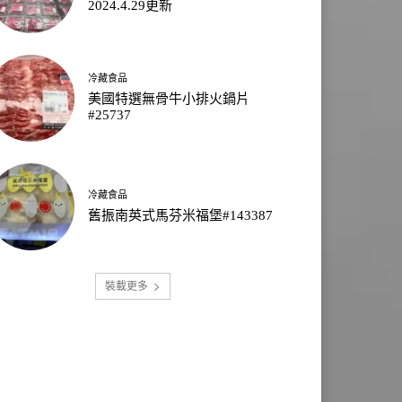
2024.4.29更新
冷藏食品
美國特選無骨牛小排火鍋片
#25737
冷藏食品
舊振南英式馬芬米福堡#143387
裝載更多