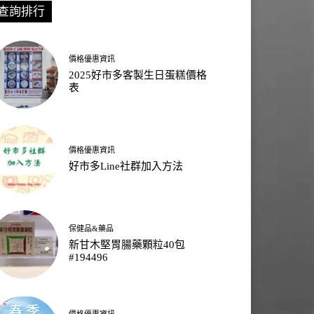
查詢排行
價格優惠資訊
2025好市多客製生日蛋糕價格
表
價格優惠資訊
好市多Line社群加入方法
保健品&藥品
新甘木堅胃腸藥顆粒40包
#194496
價格優惠資訊