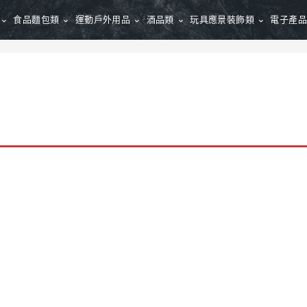
食品麵包類
運動戶外用品
酒品類
玩具應景裝飾類
電子產