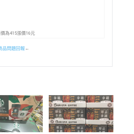
9漲價為415漲價16元
商品問題回報
←