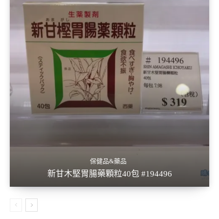
保健品&藥品
新甘木堅胃腸藥顆粒40包 #194496