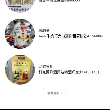
傳貴有機無糖豆漿#86306
泰國零食
A&R牛奶巧克力迷你甜筒餅乾#1744884
比利時零食
科克蘭烈酒與波特酒巧克力 #1351451
裝載更多