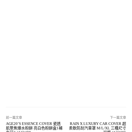
前一篇文章
下一篇文章
AGE20’S ESSENCE COVER 瓷透
RAIN X LUXURY CAR COVER 超
肌聚焦爆水粉餅 亮白色粉餅盒1補
柔軟防刮汽車罩 M/L/XL 三種尺寸