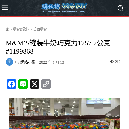
家
零食&飲料
美國零食
M&M’S罐裝牛奶巧克力1757.7公克
#1199868
By
網站小編
219
2022 年 1 月 13 日
Fa
Li
X
C
ce
ne
op
bo
y
ok
Li
nk